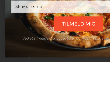
Email
Live chat:
Åben chat
TILMELD MIG
Ved at tilmelde dig, accepterer du Pizzafredags
per
© 2026 Pizzafredag | Alle rettigheder forbeholdt.