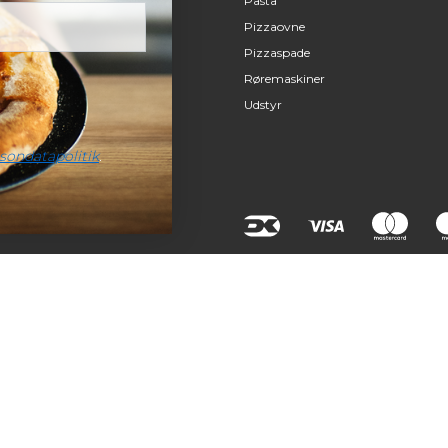
Pasta
Pizzaovne
Pizzaspade
Røremaskiner
Udstyr
sondatapolitik
.