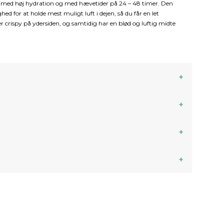
dej med høj hydration og med hævetider på 24 – 48 timer. Den
d for at holde mest muligt luft i dejen, så du får en let
r crispy på ydersiden, og samtidig har en blød og luftig midte