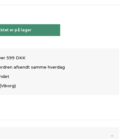
ktet er på lager
over 599 DKK
å ordren afsendt samme hverdag
andet
(Viborg)