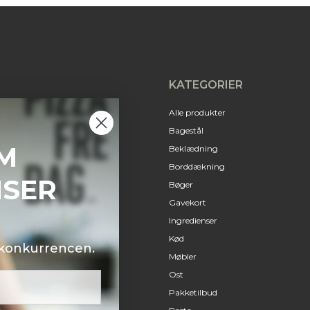
KATEGORIER
Alle produkter
Bagestål
M
Beklædning
Borddækning
NSER
Bøger
Gavekort
Ingredienser
Kød
i konkurrencen.
Møbler
Ost
Pakketilbud