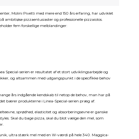
enter, Molini Pivetti med mere end 150 års erfaring, har udviklet
å ambitiøse pizzaentusiaster og professionelle pizzaiolos.
deholder fem forskellige melblandinger:
ea Special-serien er resultatet af et stort udviklingsarbejde og
knikker, og altsammen med udgangspunkt i de specifikke behov
 mange års indgående kendskab til netop de behov, man har på
 det bærer produkterne i Linea-Special-serien præg af.
lteevne, sprødhed, elasticitet og absorberingsevne er ganske
astyles. Skal du bage pizza, skal du blot vælge den mel, som
er.
g unik, ultra stærk mel med en W-værdi på hele 340. Maggica-