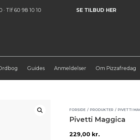
Log ind
Opret konto
 · Tlf 60 98 10 10
SE TILBUD HER
Ordbog
Guides
Anmeldelser
Om Pizzafredag
FORSIDE
PRODUKTER
PIVETTI MA
/
/
Pivetti Maggica
229,00
kr.