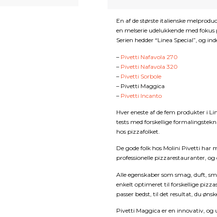
En af de største italienske melproduc
en melserie udelukkende med fokus p
Serien hedder “Linea Special”, og in
–
Pivetti Nafavola 270
–
Pivetti Nafavola 320
–
Pivetti Sorbole
– Pivetti Maggica
–
Pivetti Incanto
Hver eneste af de fem produkter i Lin
tests med forskellige formalingste
hos pizzafolket.
De gode folk hos Molini Pivetti har
professionelle pizzarestauranter, og
Alle egenskaber som smag, duft, sme
enkelt optimeret til forskellige pizz
passer bedst, til det resultat, du ønsk
Pivetti Maggica er en innovativ, o