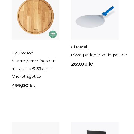
Gi.Metal
By Brorson
Pizzaspade/Serveringsplade
Skære-/serveringsbræt
269,00
kr.
m. saftrille Ø 35 cm –
Olieret Egetræ
499,00
kr.