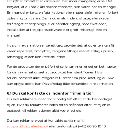
Dit køb er omfattet af købeloven, herunder mangelreglerne. Det
betyder, at du har 2 års reklamationsret, hvis varen har en mangel.
En mangel er f.eks. en fabrikations- eller materialefejl, eller en forkert
oplysning om varen. Derimod er almindelig slitage, eller skader
forårsaget af betjenings- eller håndteringsfejl, modifikationer,
installation af tredjepartssoftware eller groft misbrug, ikke en
mangel.
Hvis din reklamation er berettiget, betyder det, at du enten kan få
varen repareret, ombyttet, pengene tilbage eller et afslag i prisen,
afhængig af den konkrete situation.
For de produkter der er påført et serienummer, er det en betingelse
for din reklamationsret at produktet kan identificeres. Hvis
serienummeret ikke længere er til steder på produktet, og du ikke
kan oplyse dette, kan Pizzafredag ikke behandle din reklamation.
6.1 Du skal kontakte os indenfor ”rimelig tid”
Du skal reklamere inden for ”rimelig tid” efter, at du har opdaget
fejlen. Hvis du reklamerer inden for to måneder efter, at fejlen er
opdaget, vil reklamationen altid være rettidig.
Du kan reklamere ved at kontakte os via mail til
support@pizzafredag.dk
eller telefonisk på (+45) 60 98 10 10