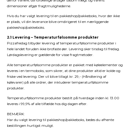
derfor variere, da forskellige årsager såsom vægt og varens
dimensioner afgør fragtmulighederne.
Hvis du har valgt levering til en pakkeshop/pakkeboks, hvor der ikke
er plads, vil din leverance blive omdirigeret til en nærliggende
pakkeshop/pakkeboks.
2.1 Levering – Temperaturfølsomme produkter
Pizzafredag tilbyder levering af temperaturfølsomme produkter i
hele landet foruden ikke brofaste øer. Levering sker tirsdag til fredag.
Lørdagslevering er gældende for visse fragtmetoder.
Alle temperaturfølsomme produkter er pakket med køleelementer og
leveres i en termoboks, som sikrer, at dine produkter altid er kolde og
friske ved levering. Der vil blive tillagt kr. 29,- (Håndtering af
kølevarer) på alle ordrer, der inkluderer temperaturfølsomme
produkter.
Temperaturfølsomme produkter bestilt på hverdage inden kl. 13.00
leveres i 99,9% af alle tilfælde hos dig dagen efter.
BEMÆRK:
Har du valgt levering til pakkeshop/pakkeboks, bedes du afhente
bestillingen hurtigst muligt.