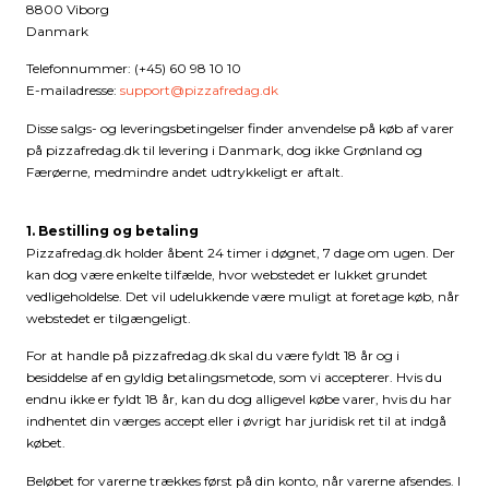
8800 Viborg
Danmark
Telefonnummer: (+45) 60 98 10 10
E-mailadresse:
support@pizzafredag.dk
Disse salgs- og leveringsbetingelser finder anvendelse på køb af varer
på pizzafredag.dk til levering i Danmark, dog ikke Grønland og
Færøerne, medmindre andet udtrykkeligt er aftalt.
1. Bestilling og betaling
Pizzafredag.dk holder åbent 24 timer i døgnet, 7 dage om ugen. Der
kan dog være enkelte tilfælde, hvor webstedet er lukket grundet
vedligeholdelse. Det vil udelukkende være muligt at foretage køb, når
webstedet er tilgængeligt.
For at handle på pizzafredag.dk skal du være fyldt 18 år og i
besiddelse af en gyldig betalingsmetode, som vi accepterer. Hvis du
endnu ikke er fyldt 18 år, kan du dog alligevel købe varer, hvis du har
indhentet din værges accept eller i øvrigt har juridisk ret til at indgå
købet.
Beløbet for varerne trækkes først på din konto, når varerne afsendes. I