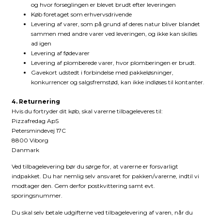
og hvor forseglingen er blevet brudt efter leveringen
Køb foretaget som erhvervsdrivende
Levering af varer, som på grund af deres natur bliver blandet
sammen med andre varer ved leveringen, og ikke kan skilles
ad igen
Levering af fødevarer
Levering af plomberede varer, hvor plomberingen er brudt.
Gavekort udstedt i forbindelse med pakkeløsninger,
konkurrencer og salgsfremstød, kan ikke indløses til kontanter.
4. Returnering
Hvis du fortryder dit køb, skal varerne tilbageleveres til:
Pizzafredag ApS
Petersmindevej 17C
8800 Viborg
Danmark
Ved tilbagelevering bør du sørge for, at varerne er forsvarligt
indpakket. Du har nemlig selv ansvaret for pakken/varerne, indtil vi
modtager den. Gem derfor postkvittering samt evt.
sporingsnummer.
Du skal selv betale udgifterne ved tilbagelevering af varen, når du