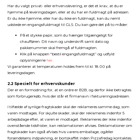
Har du valgt privat- eller erhvervslevering, er det et krav, at du er
hjemme på leveringsdagen, eller at du har en fuldmagt på adressen.
Er du ikke hjemme, eller har du ikke en fuldmagt, kan du nemt
udstede en engangsfuldmagt til GLS. Du kan gøre det på to måder:
På et stykke papir, som du hænger tilgængeligt for
chaufføren. Dit navn og underskrift samt dato og
pakkenummer skal fremgå af fuldmagten.
Klik på knappen “bestil engangsfuldmagt” og udfyld
oplysningerne
her
.
Vi garanterer at temperaturen holdes frem til kl. 18.00 på
leveringsdagen.
2.2 Specielt for erhvervskunder
Der er en formodning for, at en ordre er B2B, og derfor ikke betragtes
som forbrugerkøb, hvis der står et firmanavn i faktureringsadressen.
I tilfælde af synlige fragtskader skal der reklameres samme dag, som
varen modtages. For skjulte skader, skal der reklameres indenfor 5
arbejdsdage efter, at varen er modtaget. Reklameres der ikke indenfor
ovenstående tidsfrister, kan reklamationen afvises. Reklamationer om
fragtskader kan også afvises hvis varens emballage, og/eller
forsendelsens indpakning, er bortskaffet inden Pizzafredag kontaktes.