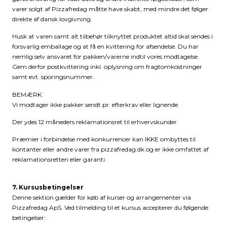
varer solgt af Pizzafredag måtte have skabt, med mindre det følger
direkte af dansk lovgivning.
Husk at varen samt alt tilbehør tilknyttet produktet altid skal sendes i
forsvarlig emballage og at få en kvittering for afsendelse. Du har
nemlig selv ansvaret for pakken/varerne indtil vores modtagelse.
Gem derfor postkvittering inkl. oplysning om fragtomkostninger
samt evt. sporingsnummer.
BEMÆRK:
Vi modtager ikke pakker sendt pr. efterkrav eller lignende.
Der ydes 12 måneders reklamationsret til erhvervskunder.
Præmier i forbindelse med konkurrencer kan IKKE ombyttes til
kontanter eller andre varer fra pizzafredag.dk og er ikke omfattet af
reklamationsretten eller garanti.
7. Kursusbetingelser
Denne sektion gælder for køb af kurser og arrangementer via
Pizzafredag ApS. Ved tilmelding til et kursus accepterer du følgende
betingelser: