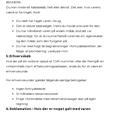
BEMÆRK:
Du kan miste dit købsbeløb, helt eller delvist. Det sker, hvis varens
værdi er forringet, fordi:
Du reelt har taget varen i brug,
Den er blevet beskadiget, mens du havde ansvaret for den,
Du har håndteret varen på anden måde, end det var
nødvendigt, for at du kunne fastslå varernes art, egenskaber
og den måde, som den fungerer på,
Du har ikke fulgt de begrænsninger i fortrydelsesretten, der
følger af plombering, varetype mm.
5. Erhvervskøb
Hvis der på din ordre er oplyst et CVR-nummer, eller der fremgår en
virksomheds navn af faktureringsadressen, anses du for at være en
erhvervskunde.
For erhvervskunder gælder følgende særlige betingelser:
Ingen fortrydelsesret
12 måneders reklamationsret
Fragt i forbindelse med reklamationssager sker på egen
regning
6. Reklamation – Hvis der er noget galt med varen