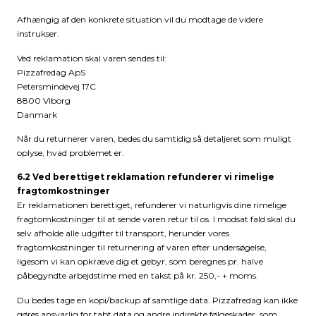
Afhængig af den konkrete situation vil du modtage de videre
instrukser.
Ved reklamation skal varen sendes til:
Pizzafredag ApS
Petersmindevej 17C
8800 Viborg
Danmark
Når du returnerer varen, bedes du samtidig så detaljeret som muligt
oplyse, hvad problemet er.
6.2 Ved berettiget reklamation refunderer vi rimelige
fragtomkostninger
Er reklamationen berettiget, refunderer vi naturligvis dine rimelige
fragtomkostninger til at sende varen retur til os. I modsat fald skal du
selv afholde alle udgifter til transport, herunder vores
fragtomkostninger til returnering af varen efter undersøgelse,
ligesom vi kan opkræve dig et gebyr, som beregnes pr. halve
påbegyndte arbejdstime med en takst på kr. 250,- + moms.
Du bedes tage en kopi/backup af samtlige data. Pizzafredag kan ikke
gøres ansvarlig for tabt data og andre indirekte følgeskader, som