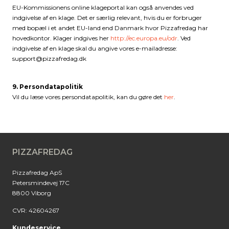
EU-Kommissionens online klageportal kan også anvendes ved
indgivelse af en klage. Det er særlig relevant, hvis du er forbruger
med bopæl i et andet EU-land end Danmark hvor Pizzafredag har
hovedkontor. Klager indgives her
http://ec.europa.eu/odr
. Ved
indgivelse af en klage skal du angive vores e-mailadresse:
support@pizzafredag.dk
9. Persondatapolitik
Vil du læse vores persondatapolitik, kan du gøre det
her
.
PIZZAFREDAG
Pizzafredag ApS
Petersmindevej 17C
8800 Viborg
CVR: 42604267
Kundeservice