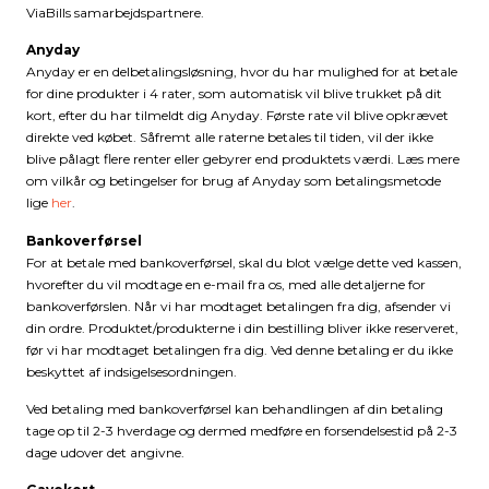
ViaBills samarbejdspartnere.
Anyday
Anyday er en delbetalingsløsning, hvor du har mulighed for at betale
for dine produkter i 4 rater, som automatisk vil blive trukket på dit
kort, efter du har tilmeldt dig Anyday. Første rate vil blive opkrævet
direkte ved købet. Såfremt alle raterne betales til tiden, vil der ikke
blive pålagt flere renter eller gebyrer end produktets værdi. Læs mere
om vilkår og betingelser for brug af Anyday som betalingsmetode
lige
her
.
Bankoverførsel
For at betale med bankoverførsel, skal du blot vælge dette ved kassen,
hvorefter du vil modtage en e-mail fra os, med alle detaljerne for
bankoverførslen. Når vi har modtaget betalingen fra dig, afsender vi
din ordre. Produktet/produkterne i din bestilling bliver ikke reserveret,
før vi har modtaget betalingen fra dig. Ved denne betaling er du ikke
beskyttet af indsigelsesordningen.
Ved betaling med bankoverførsel kan behandlingen af din betaling
tage op til 2-3 hverdage og dermed medføre en forsendelsestid på 2-3
dage udover det angivne.