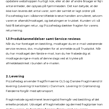
opdatere webshoppen hurtigt nok, eller at der af andre årsager er fejl i
antal enheder, der oplyses på hjemmesiden. Det kan betyde, at der
ikke kan leveres det antal varer, som der samlet er lagt ordrer på.
Pizzafredag kan i sådanne tilfælde kræve handlen annulleret, selvom
varen er afsendt/modtaget, og betalingen er trukket. Kunden vil i så
fald få betalingen retur, og Pizzafredag dækker fragten for varens
returnering.
1.3 Produktanmeldelser samt Service reviews
Når du har foretaget en bestilling, modtager du en e-mail vedrørende
service reviews, dvs. muligheden for at anmelde os på Trustpilot. Når
du har modtaget den første e-mail, kan du her frabede dig at
modtage øvrige e-mails af denne slags ved at trykke på
afmeldelseslinket i bunden af e-mailen.
2. Levering
Pizzafredag anvender fragtfirmaerne GLS og Danske Fragtmænd til
levering (Levering til kantsten) i Danmark. Levering til Grønland og
Færøerne forgår med søtransport.
Fragtmetode og estimeret leveringstid fremgår ved bestilling af det
enkelte produkt. Udvalget af fragtmetoder og dermed fragtpriser kan