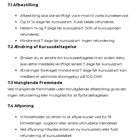
7.1 Afbestilling
Afbestilling skal ske skriftligt via e-mail til vores kundeservice.
Op til 14 dage før kursusstart: Fuldt beløb refunderes.
Mellem 14 og 7 dage før kursusstart: 50% af kursusprisen
refunderes.
Mindre end 7 dage før kursusstart: Ingen refundering.
7.2 Ændring af Kursusdeltagelse
Ønsker du at ændre din kursusdeltagelse til en anden dato,
skal dette meddeles skriftligt senest 7 dage før kursusstart.
Ændringer foretaget mindre end 7 dage før kursusstart kan
medføre et administrationsgebyr på 100 DKK.
7.3 Manglende Fremmøde
Ved manglende fremmøde uden forudgående afbestilling gives der
ingen refundering eller mulighed for at flytte deltagelsen.
7.4 Aflysning
Vi forbeholder os retten til at aflyse kurser ved for få
tilmeldinger, sygdom eller andre uforudsete hændelser.
Ved aflysning tilbydes enten en ny kursusdato eller fuld
refundering af kursusbeløbet.