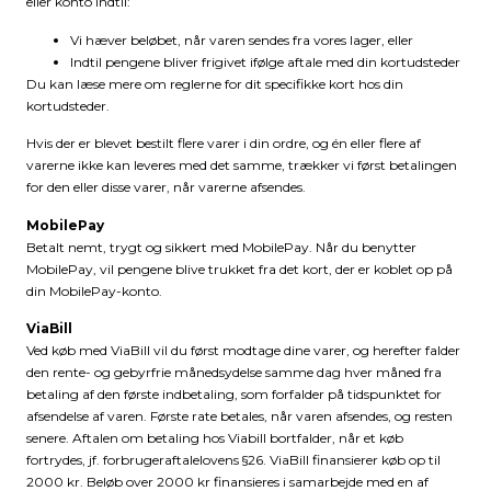
eller konto indtil:
Vi hæver beløbet, når varen sendes fra vores lager, eller
Indtil pengene bliver frigivet ifølge aftale med din kortudsteder
Du kan læse mere om reglerne for dit specifikke kort hos din
kortudsteder.
Hvis der er blevet bestilt flere varer i din ordre, og én eller flere af
varerne ikke kan leveres med det samme, trækker vi først betalingen
for den eller disse varer, når varerne afsendes.
MobilePay
Betalt nemt, trygt og sikkert med MobilePay. Når du benytter
MobilePay, vil pengene blive trukket fra det kort, der er koblet op på
din MobilePay-konto.
ViaBill
Ved køb med ViaBill vil du først modtage dine varer, og herefter falder
den rente- og gebyrfrie månedsydelse samme dag hver måned fra
betaling af den første indbetaling, som forfalder på tidspunktet for
afsendelse af varen. Første rate betales, når varen afsendes, og resten
senere. Aftalen om betaling hos Viabill bortfalder, når et køb
fortrydes, jf. forbrugeraftalelovens §26. ViaBill finansierer køb op til
2000 kr. Beløb over 2000 kr finansieres i samarbejde med en af