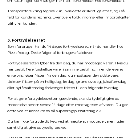
omkostninger, som sælger har haft i forbindelse med forsendelsen.
Transportforsikring tegnes kun, hvis dette er skriftligt aftalt, og i så
fald for kundens regning. Eventuelle told-, moms- eller importafgifter
påhviler kunden.
3. Fortrydelsesret
Som forbruger har du 14 dages fortrydelsesret, når du handler hos
Pizzafredag. Dette følger af forbrugeraftaleloven.
Fortrydelsesretten løber fra den dag, du har modtaget varen. Hvis du
har bestilt flere forskellige varer i samme bestilling, men de leveres
enkeltvis, løber fristen fra den dag, du modtager den sidste vare.
Udløber fristen på en helligdag, lørdag, grundlovsdag, juleaftensdag
eller nytårsaftensdag forlænges fristen til den følgende hverdag.
For at gøre fortrydelsesretten gældende, skal du tydeligt give os
meddelelse herom senest 14 dage efter modtagelsen af varen. Du gør
dette ved at kontakte os på
support@pizzafredag.dk
Du kan ikke fortryde dit køb ved at nægte at modtage varen, uden
samtidig at give os tydelig besked.
Der er et krav om tilbagelevering i original- og uåbnet emballage.