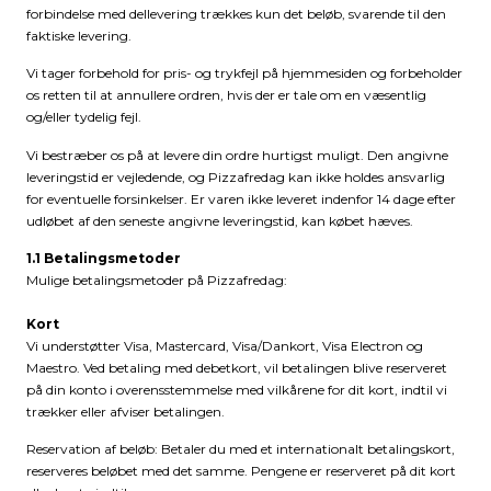
forbindelse med dellevering trækkes kun det beløb, svarende til den
faktiske levering.
Vi tager forbehold for pris- og trykfejl på hjemmesiden og forbeholder
os retten til at annullere ordren, hvis der er tale om en væsentlig
og/eller tydelig fejl.
Vi bestræber os på at levere din ordre hurtigst muligt. Den angivne
leveringstid er vejledende, og Pizzafredag kan ikke holdes ansvarlig
for eventuelle forsinkelser. Er varen ikke leveret indenfor 14 dage efter
udløbet af den seneste angivne leveringstid, kan købet hæves.
1.1 Betalingsmetoder
Mulige betalingsmetoder på Pizzafredag:
Kort
Vi understøtter Visa, Mastercard, Visa/Dankort, Visa Electron og
Maestro. Ved betaling med debetkort, vil betalingen blive reserveret
på din konto i overensstemmelse med vilkårene for dit kort, indtil vi
trækker eller afviser betalingen.
Reservation af beløb: Betaler du med et internationalt betalingskort,
reserveres beløbet med det samme. Pengene er reserveret på dit kort