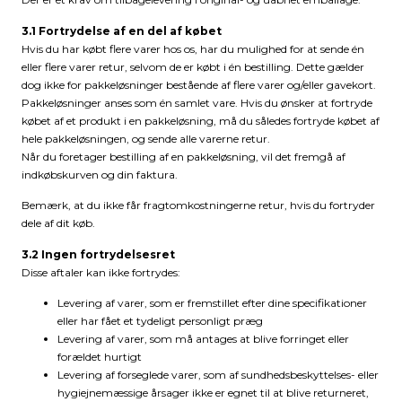
3.1 Fortrydelse af en del af købet
Hvis du har købt flere varer hos os, har du mulighed for at sende én
eller flere varer retur, selvom de er købt i én bestilling. Dette gælder
dog ikke for pakkeløsninger bestående af flere varer og/eller gavekort.
Pakkeløsninger anses som én samlet vare. Hvis du ønsker at fortryde
købet af et produkt i en pakkeløsning, må du således fortryde købet af
hele pakkeløsningen, og sende alle varerne retur.
Når du foretager bestilling af en pakkeløsning, vil det fremgå af
indkøbskurven og din faktura.
Bemærk, at du ikke får fragtomkostningerne retur, hvis du fortryder
dele af dit køb.
3.2 Ingen fortrydelsesret
Disse aftaler kan ikke fortrydes:
Levering af varer, som er fremstillet efter dine specifikationer
eller har fået et tydeligt personligt præg
Levering af varer, som må antages at blive forringet eller
forældet hurtigt
Levering af forseglede varer, som af sundhedsbeskyttelses- eller
hygiejnemæssige årsager ikke er egnet til at blive returneret,