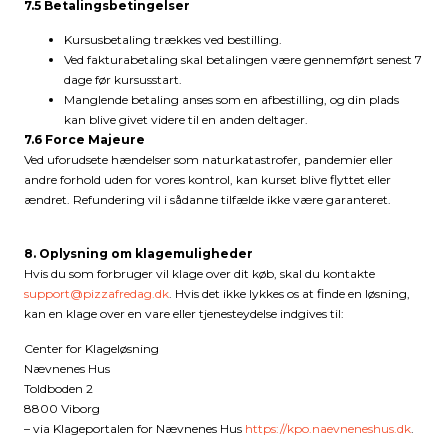
7.5 Betalingsbetingelser
Kursusbetaling trækkes ved bestilling.
Ved fakturabetaling skal betalingen være gennemført senest 7
dage før kursusstart.
Manglende betaling anses som en afbestilling, og din plads
kan blive givet videre til en anden deltager.
7.6 Force Majeure
Ved uforudsete hændelser som naturkatastrofer, pandemier eller
andre forhold uden for vores kontrol, kan kurset blive flyttet eller
ændret. Refundering vil i sådanne tilfælde ikke være garanteret.
8. Oplysning om klagemuligheder
Hvis du som forbruger vil klage over dit køb, skal du kontakte
support@pizzafredag.dk
. Hvis det ikke lykkes os at finde en løsning,
kan en klage over en vare eller tjenesteydelse indgives til:
Center for Klageløsning
Nævnenes Hus
Toldboden 2
8800 Viborg
– via Klageportalen for Nævnenes Hus
https://kpo.naevneneshus.dk
.