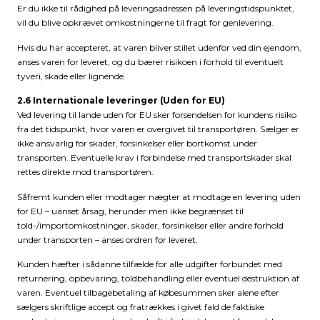
Er du ikke til rådighed på leveringsadressen på leveringstidspunktet,
vil du blive opkrævet omkostningerne til fragt for genlevering.
Hvis du har accepteret, at varen bliver stillet udenfor ved din ejendom,
anses varen for leveret, og du bærer risikoen i forhold til eventuelt
tyveri, skade eller lignende.
2.6 Internationale leveringer (Uden for EU)
Ved levering til lande uden for EU sker forsendelsen for kundens risiko
fra det tidspunkt, hvor varen er overgivet til transportøren. Sælger er
ikke ansvarlig for skader, forsinkelser eller bortkomst under
transporten. Eventuelle krav i forbindelse med transportskader skal
rettes direkte mod transportøren.
Såfremt kunden eller modtager nægter at modtage en levering uden
for EU – uanset årsag, herunder men ikke begrænset til
told-/importomkostninger, skader, forsinkelser eller andre forhold
under transporten – anses ordren for leveret.
Kunden hæfter i sådanne tilfælde for alle udgifter forbundet med
returnering, opbevaring, toldbehandling eller eventuel destruktion af
varen. Eventuel tilbagebetaling af købesummen sker alene efter
sælgers skriftlige accept og fratrækkes i givet fald de faktiske