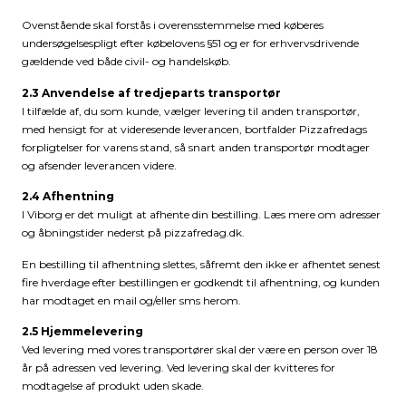
Ovenstående skal forstås i overensstemmelse med køberes
undersøgelsespligt efter købelovens §51 og er for erhvervsdrivende
gældende ved både civil- og handelskøb.
2.3 Anvendelse af tredjeparts transportør
I tilfælde af, du som kunde, vælger levering til anden transportør,
med hensigt for at videresende leverancen, bortfalder Pizzafredags
forpligtelser for varens stand, så snart anden transportør modtager
og afsender leverancen videre.
2.4 Afhentning
I Viborg er det muligt at afhente din bestilling. Læs mere om adresser
og åbningstider nederst på pizzafredag.dk.
En bestilling til afhentning slettes, såfremt den ikke er afhentet senest
fire hverdage efter bestillingen er godkendt til afhentning, og kunden
har modtaget en mail og/eller sms herom.
2.5 Hjemmelevering
Ved levering med vores transportører skal der være en person over 18
år på adressen ved levering. Ved levering skal der kvitteres for
modtagelse af produkt uden skade.