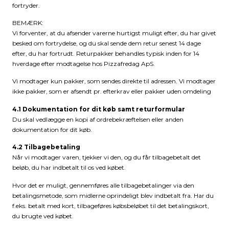
fortryder.
BEMÆRK:
Vi forventer, at du afsender varerne hurtigst muligt efter, du har givet
besked om fortrydelse, og du skal sende dem retur senest 14 dage
efter, du har fortrudt. Returpakker behandles typisk inden for 14
hverdage efter modtagelse hos Pizzafredag ApS.
Vi modtager kun pakker, som sendes direkte til adressen. Vi modtager
ikke pakker, som er afsendt pr. efterkrav eller pakker uden omdeling
4.1 Dokumentation for dit køb samt returformular
Du skal vedlægge en kopi af ordrebekræftelsen eller anden
dokumentation for dit køb.
4.2 Tilbagebetaling
Når vi modtager varen, tjekker vi den, og du får tilbagebetalt det
beløb, du har indbetalt til os ved købet.
Hvor det er muligt, gennemføres alle tilbagebetalinger via den
betalingsmetode, som midlerne oprindeligt blev indbetalt fra. Har du
f.eks. betalt med kort, tilbageføres købsbeløbet til det betalingskort,
du brugte ved købet.