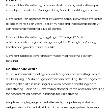
Gavekort
Gavekort fra Pizzafredag udstedes elektronisk og skal indløses på
vores hjemmeside. Indløsningen foregår under bestillingsprocessen.
Gavekortet kan udstedes efter et valgfrit beløb. Benyttes gavekortet
til køb af varer til en værdi, der er mindre end indestående beløb vil
den resterende værdi forblive på kortet.
Gavekort fra Pizzafredag er gyldige i 730 dage (2 år) fra
udstedelsesdatoen og kan ikke genopfyldes. Ødelagte, stjålne og
bortkomne gavekort erstattes ikke.
Gavekort udstedes i overensstemmelse med reglerne i lov om
betaling.
1.2 Bindende ordre
Du vil automatisk modtage en kvittering for vores modtagelsen af
din bestilling, når du har gennemført din bestilling. Kvitteringen for
modtagelsen af din bestilling er ikke en accept af bestillingen fra
Pizzafredag. Først når Pizzafredag afsender varen anses din bestilling
for accepteret og dermed bindende for Pizzafredag.
Vi oplever nogle gange, at enkelte særligt populære produkter
sælges i så stort et antal på kort tid, at vores lagersystem ikke kan