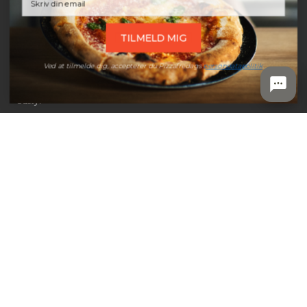
Pakketilbud
Pasta
TILMELD MIG
Pizzaovne
Pizzaspade
Ved at tilmelde dig, accepterer du Pizzafredags
persondatapolitik
.
Røremaskiner
Udstyr
KUNDESERVICE
Kontakt
Prismatch
Retur
Reklamation
Annulleringsanmodning
Om Pizzafredag