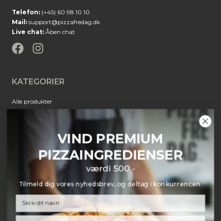
Telefon:
(+45) 60 98 10 10
Mail:
support@pizzafredag.dk
Live chat:
Åben chat
KATEGORIER
Alle produkter
Bagestål
Beklædning
VIND PREMIUM
Borddækning
PIZZAINGREDIENSER
Bøger
Gavekort
værdi 500,-
Ingredienser
Tilmeld dig vores nyhedsbrev, og deltag i konkurrencen.
Kød
Møbler
Ost
Email