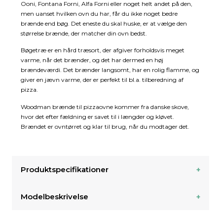
Ooni, Fontana Forni, Alfa Forni eller noget helt andet på den,
men uanset hvilken ovn du har, får du ikke noget bedre
brænde end bøg. Det eneste du skal huske, er at vælge den
størrelse brænde, der matcher din ovn bedst.
Bøgetræ er en hård træsort, der afgiver forholdsvis meget
varme, når det brænder, og det har dermed en høj
brændeværdi. Det brænder langsomt, har en rolig flamme, og
giver en jævn varme, der er perfekt til bl.a. tilberedning af
pizza.
Woodman brænde til pizzaovne kommer fra danske skove,
hvor det efter fældning er savet til i længder og kløvet.
Brændet er ovntørret og klar til brug, når du modtager det.
Produktspecifikationer
Modelbeskrivelse