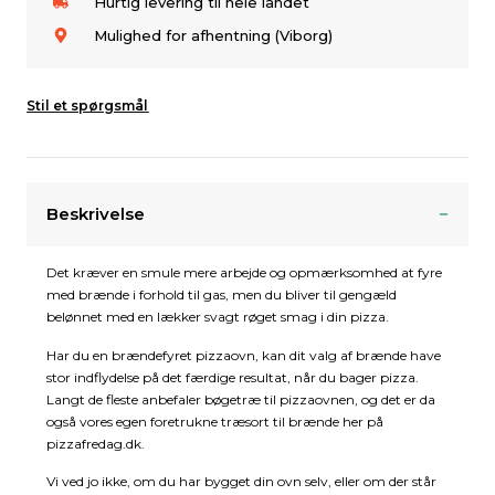
Hurtig levering til hele landet
Mulighed for afhentning (Viborg)
Stil et spørgsmål
Beskrivelse
Det kræver en smule mere arbejde og opmærksomhed at fyre
med brænde i forhold til gas, men du bliver til gengæld
belønnet med en lækker svagt røget smag i din pizza.
Har du en brændefyret pizzaovn, kan dit valg af brænde have
stor indflydelse på det færdige resultat, når du bager pizza.
Langt de fleste anbefaler bøgetræ til pizzaovnen, og det er da
også vores egen foretrukne træsort til brænde her på
pizzafredag.dk.
Vi ved jo ikke, om du har bygget din ovn selv, eller om der står