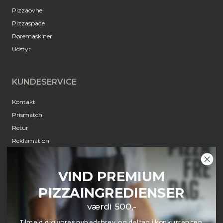
Pizzaovne
Pizzaspade
Røremaskiner
Udstyr
KUNDESERVICE
Kontakt
Prismatch
Retur
Reklamation
Annulleringsanmodning
Om Pizzafredag
VIND PREMIUM
PIZZAINGREDIENSER
INFORMATION
værdi 500,-
Jobs
Tilmeld dig vores nyhedsbrev, og deltag i konkurrencen.