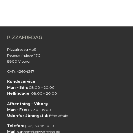
PIZZAFREDAG
Pizzafredag ApS
Petersmindevej 17C
8800 Viborg
CVR: 42604267
Kundeservice
Man – Søn:
08:00 – 20:00
Helligdage:
08:00 – 20:00
Afhentning – Viborg
Man – Fre:
07:30 – 15:00
Udenfor åbningstid:
Efter aftale
Telefon:
(+45) 60 98 10 10
Mail:
support@pizzafredag.dk