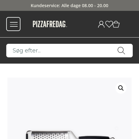
Tlf 60 98 10 10
0