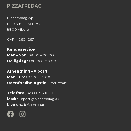
PIZZAFREDAG
Pizzafredag ApS
Petersmindevej 17C
8800 Viborg
CVR: 42604267
Kundeservice
Man – Søn:
08:00 – 20:00
Helligdage:
08:00 – 20:00
Afhentning – Viborg
Man – Fre:
07:30 – 15:00
Udenfor åbningstid:
Efter aftale
Telefon:
(+45) 60 98 10 10
Mail:
support@pizzafredag.dk
Live chat:
Åben chat