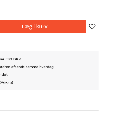
Læg i kurv
over 599 DKK
å ordren afsendt samme hverdag
andet
(Viborg)