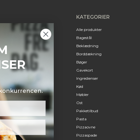
KATEGORIER
Alle produkter
Bagestål
M
Beklædning
Borddækning
NSER
Bøger
Gavekort
Ingredienser
Kød
i konkurrencen.
Møbler
Ost
Pakketilbud
Pasta
Pizzaovne
Pizzaspade