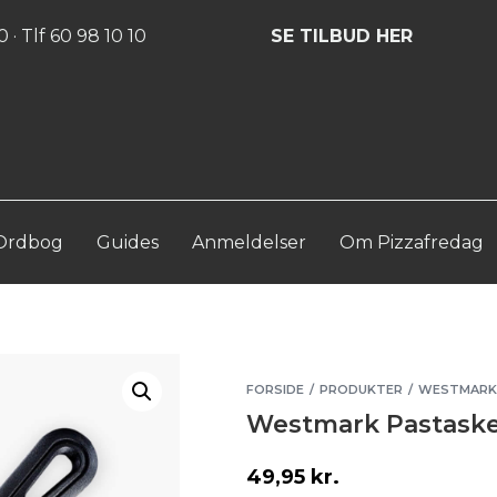
Log ind
Opret konto
 · Tlf 60 98 10 10
SE TILBUD HER
Ordbog
Guides
Anmeldelser
Om Pizzafredag
FORSIDE
PRODUKTER
WESTMARK 
/
/
Westmark Pastaske
49,95
kr.