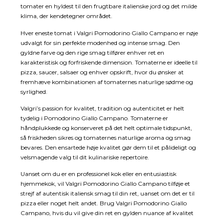
tomater en hyldest til den frugtbare italienske jord og det milde
klima, der kendetegner området.
Hver eneste tomat i Valgri Pomodorino Giallo Campano er nøje
udvalgt for sin perfekte modenhed og intense smag. Den
gyldne farve og den rige smag tilfører enhver ret en
karakteristisk og forfriskende dimension. Tomaterne er ideelle til
pizza, saucer, salsaer og enhver opskrift, hvor du ønsker at
fremhæve kombinationen af tomaternes naturlige sødme og
syrlighed.
Valgri’s passion for kvalitet, tradition og autenticitet er helt
tydelig i Pomodorino Giallo Campano. Tomaterne er
håndplukkede og konserveret på det helt optimale tidspunkt,
så friskheden sikres og tomaternes naturlige aroma og smag
bevares. Den ensartede høje kvalitet gør dem til et pålideligt og
velsmagende valg til dit kulinariske repertoire.
Uanset om du er en professionel kok eller en entusiastisk
hjemmekok, vil Valgri Pomodorino Giallo Campano tilføje et
strejf af autentisk italiensk smag til din ret, uanset om det er til
pizza eller noget helt andet. Brug Valgri Pomodorino Giallo
Campano, hvis du vil give din ret en gylden nuance af kvalitet