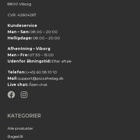
8800 Viborg
CVR: 42604267
Kundeservice
Man – Søn:
08:00 – 20:00
Helligdage:
08:00 – 20:00
Afhentning – Viborg
Man – Fre:
07:30 – 15:00
Udenfor åbningstid:
Efter aftale
Telefon:
(+45) 60 98 10 10
Mail:
support@pizzafredag.dk
Live chat:
Åben chat
KATEGORIER
Alle produkter
Bagestål