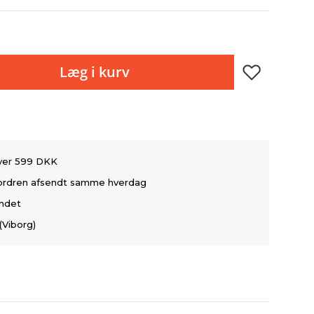
Læg i kurv
over 599 DKK
å ordren afsendt samme hverdag
andet
(Viborg)