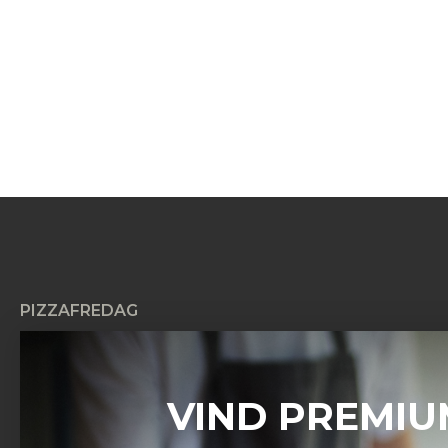
PIZZAFREDAG
Pizzafredag ApS
Petersmindevej 17C
8800 Viborg
VIND PREMIU
CVR: 42604267