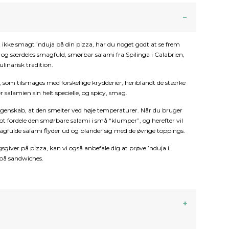
 ikke smagt ’nduja på din pizza, har du noget godt at se frem
et og særdeles smagfuld, smørbar salami fra Spilinga i Calabrien,
linarisk tradition.
t, som tilsmages med forskellige krydderier, heriblandt de stærke
r salamien sin helt specielle, og spicy, smag.
egenskab, at den smelter ved høje temperaturer. Når du bruger
lot fordele den smørbare salami i små “klumper”, og herefter vil
fulde salami flyder ud og blander sig med de øvrige toppings.
iver på pizza, kan vi også anbefale dig at prøve ’nduja i
 på sandwiches.