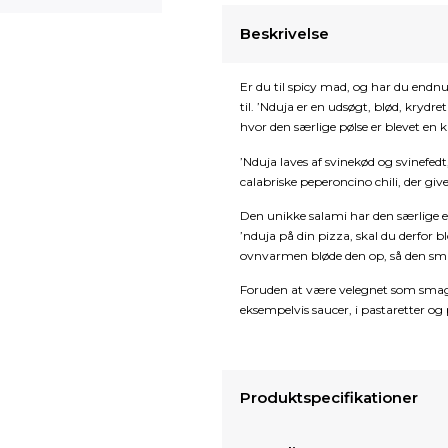
Beskrivelse
Er du til spicy mad, og har du endnu
til. ’Nduja er en udsøgt, blød, krydr
hvor den særlige pølse er blevet en ku
’Nduja laves af svinekød og svinefed
calabriske peperoncino chili, der give
Den unikke salami har den særlige 
’nduja på din pizza, skal du derfor b
ovnvarmen bløde den op, så den smag
Foruden at være velegnet som smagsg
eksempelvis saucer, i pastaretter og
Produktspecifikationer