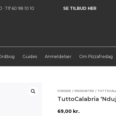
Log ind
Opret konto
 · Tlf 60 98 10 10
SE TILBUD HER
Ordbog
Guides
Anmeldelser
Om Pizzafredag
FORSIDE
PRODUKTER
TUTTOCALA
/
/
TuttoCalabria ‘Ndu
69,00
kr.