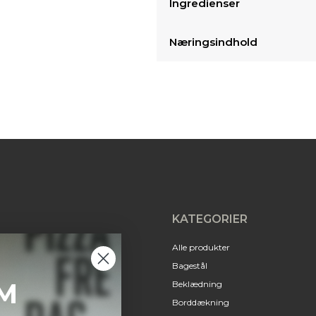
Ingredienser
Næringsindhold
KATEGORIER
Alle produkter
Bagestål
M
Beklædning
Borddækning