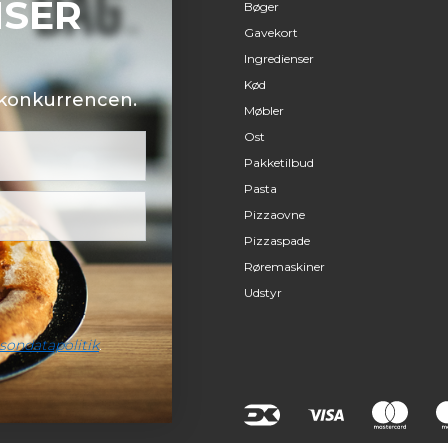
NSER
Bøger
Gavekort
Ingredienser
Kød
i konkurrencen.
Møbler
Ost
Pakketilbud
Pasta
Pizzaovne
Pizzaspade
Røremaskiner
Udstyr
sondatapolitik
.