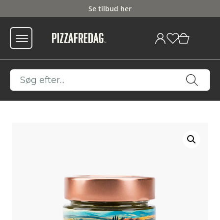
Se tilbud her
Fri fragt fra 599
0