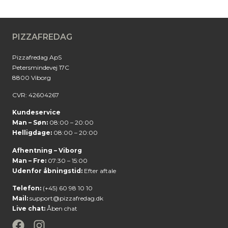
PIZZAFREDAG
Pizzafredag ApS
Petersmindevej 17C
8800 Viborg
CVR: 42604267
Kundeservice
Man – Søn:
08:00 – 20:00
Helligdage:
08:00 – 20:00
Afhentning – Viborg
Man – Fre:
07:30 – 15:00
Udenfor åbningstid:
Efter aftale
Telefon:
(+45) 60 98 10 10
Mail:
support@pizzafredag.dk
Live chat:
Åben chat