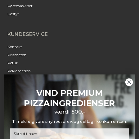
Røremaskiner
Udstyr
KUNDESERVICE
Kontakt
Prismatch
Retur
Reklamation
Annulleringsanmodning
Om Pizzafredag
VIND PREMIUM
PIZZAINGREDIENSER
INFORMATION
værdi 500,-
Jobs
Tilmeld dig vores nyhedsbrev, og deltag i konkurrencen.
Betingelser
Privatliv