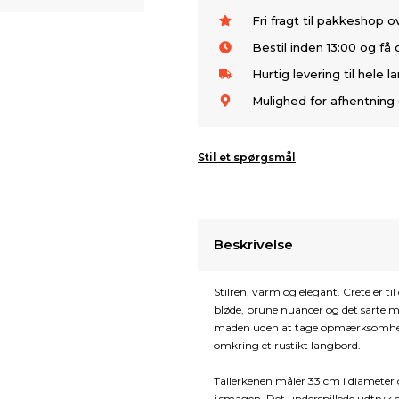
Fri fragt til pakkeshop 
Bestil inden 13:00 og f
Hurtig levering til hele l
Mulighed for afhentning 
Stil et spørgsmål
Beskrivelse
Stilren, varm og elegant. Crete er ti
bløde, brune nuancer og det sarte m
maden uden at tage opmærksomheden
omkring et rustikt langbord.
Tallerkenen måler 33 cm i diameter 
i smagen. Det underspillede udtryk g