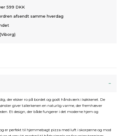
over 599 DKK
å ordren afsendt samme hverdag
andet
(Viborg)
l dig, der elsker ro på bordet og godt håndværk i køkkenet. De
ønster giver tallerkenen en naturlig varme, der fremhæver
. Et design, der både fungerer i det moderne hjem og
og er perfekt til hjemmebagt pizza med luft i skorperne og mod
iver et smukt modspil til både simple og farverige toppings –