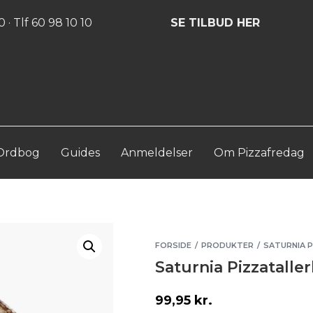
Log ind
Opret konto
 · Tlf 60 98 10 10
SE TILBUD HER
Ordbog
Guides
Anmeldelser
Om Pizzafredag
FORSIDE
PRODUKTER
SATURNIA 
/
/
Saturnia Pizzatalle
99,95
kr.