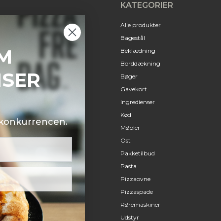
KATEGORIER
Alle produkter
Bagestål
M
Beklædning
Borddækning
NSER
Bøger
Gavekort
Ingredienser
Kød
i konkurrencen.
Møbler
Ost
Pakketilbud
Pasta
Pizzaovne
Pizzaspade
Røremaskiner
Udstyr