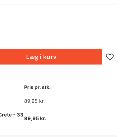
Læg i kurv
Pris pr. stk.
89,95
kr.
Crete - 33
99,95
kr.