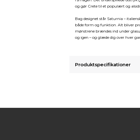
og gør Crete til et populært og alsid
Bag designet står Saturnia – italien
både form og funktion. Alt bliver pr
mønstrene brændes ind under glasur
og igen – og glæde dig over hver ga
Produktspecifikationer