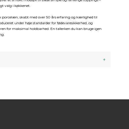
igt valg i køkkenet.
sk porcelæn, skabt med over 50 års erfaring og kærlighed til
oduceret under høje standarder for fødevaresikkerhed, og
en for maksimal holdbarhed. En tallerken du kan bruge igen
ng.