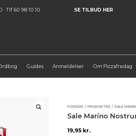
Log ind
Opret konto
 · Tlf 60 98 10 10
SE TILBUD HER
Ordbog
Guides
Anmeldelser
Om Pizzafredag
FORSIDE
PRODUKTER
SALE MARI
/
/
Sale Marino Nostru
19,95
kr.