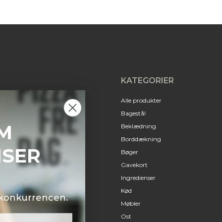
KATEGORIER
Alle produkter
Bagestål
M
Beklædning
Borddækning
NSER
Bøger
Gavekort
Ingredienser
Kød
i konkurrencen.
Møbler
Ost