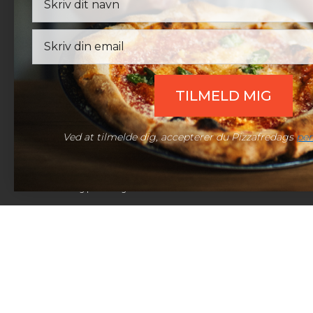
Telefon:
(+45) 60 98 10 10
Mail:
support@pizzafredag.dk
Email
Live chat:
Åben chat
TILMELD MIG
Ved at tilmelde dig, accepterer du Pizzafredags
per
© 2026 Pizzafredag | Alle rettigheder forbeholdt.