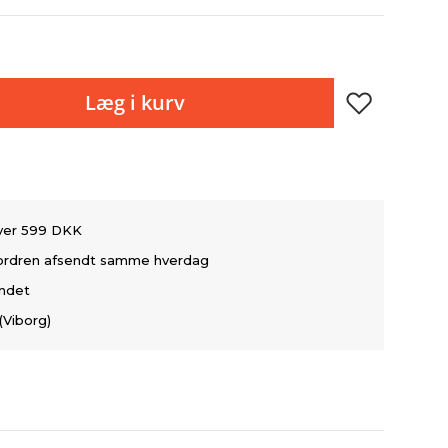
Læg i kurv
over 599 DKK
å ordren afsendt samme hverdag
andet
(Viborg)