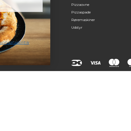
Pizzaovne
Pizzaspade
Røremaskiner
Udstyr
sondatapolitik
.