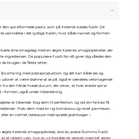
r den spiralformede pasta, som på italiensk kaldes fusilli. De
es oprindelse i det sydlige Italien, hvor både navnet og formen
kæle dine smagsløg med en ægte italiensk smagsoplevelse, der
e ingredienser. De populære Fusilli No 48 giver dig således den
 de bruges i de fleste retter.
s erfaring med pastaproduktion, og det kan både ses og
m udover at være skønne at se på, også er særdeles velsmagende.
a den hårde hvede durum, der sikrer, at hver eneste spiral
ast i formen, også under tilberedning.
else at tilberede. Kog dem til perfektion, og lad din fantasi få
ingredienser. Prøv dem med en rig tomatsovs og revet parmesan,
, eller en cremet ostesauce med sprøde grøntsager –
en ægte italiensk smagsoplevelse, skal du prøve Rummo Fusilli
 er et sikkert valg, hvis du vil forkæle dit selskab med lidt ægte