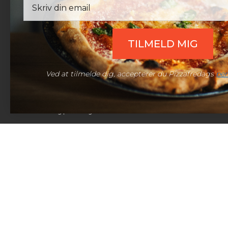
Live chat:
Åben chat
TILMELD MIG
Ved at tilmelde dig, accepterer du Pizzafredags
per
© 2026 Pizzafredag | Alle rettigheder forbeholdt.