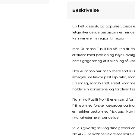
Beskrivelse
En helt klassisk, og populær, pasta e
letgenkendelige pastaspiraler har der
kan variere fra region til region.
Med Rummo Fusilli No 48 kan du for
er skabt med passion og nøje udvalgt
helt rigtige smag af Italien, og så kan
Hos Rummo har man mere end 160 år
smages i de lækre pastaspiraler, so
En smag, som blandt andet kommer fr
holder sin konsistens, og forbliver f
Rummo Fusilli No 48 er en sand fornøj
frit løb med forskellige saucer og 
en lækker pesto med frisk basilikum
mulighederne er uendelige!
Vil du give dig selv og dine gæster 
No 48 – De skønne veldrejede spiraler