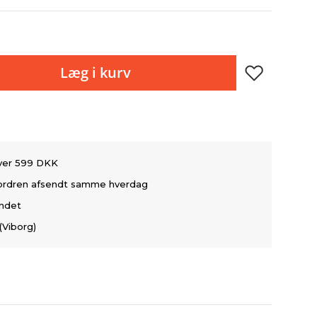
Læg i kurv
over 599 DKK
å ordren afsendt samme hverdag
andet
(Viborg)