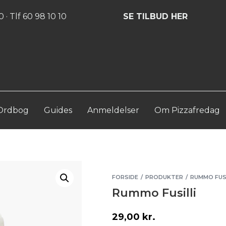
Log ind
Opret konto
 · Tlf 60 98 10 10
SE TILBUD HER
Ordbog
Guides
Anmeldelser
Om Pizzafredag
FORSIDE
PRODUKTER
RUMMO FUSI
/
/
Rummo Fusilli
29,00
kr.