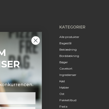
KATEGORIER
Alle produkter
Bagestål
M
Beklædning
Borddækning
NSER
Bøger
Gavekort
Ingredienser
Kød
i konkurrencen.
Møbler
Ost
Pakketilbud
Pasta