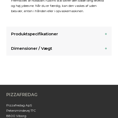
Fremstillet af holdbart rustfrit stål sikrer den både lang levetid
og høj ydeevne. Når du er færdig, kan den vaskes af uden
besvær, enten i hånden eller i opvaskemaskinen.
Produktspecifikationer
Dimensioner / Vægt
PIZZAFREDAG
Pizzafredag ApS
Petersmindevej 17C
8800 Viborg