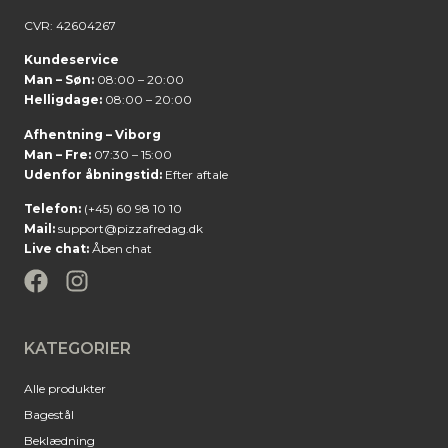
CVR: 42604267
Kundeservice
Man – Søn:
08:00 – 20:00
Helligdage:
08:00 – 20:00
Afhentning – Viborg
Man – Fre:
07:30 – 15:00
Udenfor åbningstid:
Efter aftale
Telefon:
(+45) 60 98 10 10
Mail:
support@pizzafredag.dk
Live chat:
Åben chat
KATEGORIER
Alle produkter
Bagestål
Beklædning