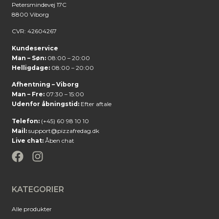
Petersmindevej 17C
8800 Viborg
CVR: 42604267
Kundeservice
Man – Søn:
08:00 – 20:00
Helligdage:
08:00 – 20:00
Afhentning – Viborg
Man – Fre:
07:30 – 15:00
Udenfor åbningstid:
Efter aftale
Telefon:
(+45) 60 98 10 10
Mail:
support@pizzafredag.dk
Live chat:
Åben chat
KATEGORIER
Alle produkter