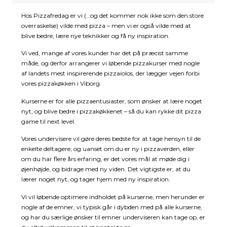
Hos Pizzafredag er vi (…og det kommer nok ikke som den store
overraskelse) vilde med pizza – men vi er også vilde med at
blive bedre, lære nye teknikker og få ny inspiration.
Vi ved, mange af vores kunder har det på præcist samme
måde, og derfor arrangerer vi løbende pizzakurser med nogle
af landets mest inspirerende pizzaiolos, der lægger vejen forbi
vores pizzakøkken i Viborg.
Kurserne er for alle pizzaentusiaster, som ønsker at lære noget
nyt, og blive bedre i pizzakøkkenet – så du kan rykke dit pizza
game til next level.
Vores undervisere vil gøre deres bedste for at tage hensyn til de
enkelte deltagere, og uanset om du er ny i pizzaverden, eller
om du har flere års erfaring, er det vores mål at møde dig i
øjenhøjde, og bidrage med ny viden. Det vigtigste er, at du
lærer noget nyt, og tager hjem med ny inspiration.
Vi vil løbende optimere indholdet på kurserne, men herunder er
nogle af de emner, vi typisk går i dybden med på alle kurserne,
og har du særlige ønsker til emner underviseren kan tage op, er