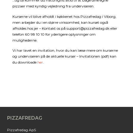
…og så kommer du naturligvis altid til at bage dine egne
pizzaer med kyndig vejledning fra underviseren.
Kurserne vil blive afholdt i køkkenet hos Pizzafredag i Viborg,
men arbejder du i en større virksomhed, kan kurset også
afholdes hos jer – Kontakt os på
support@pizzafredag.dk
eller
telefon 60 98 10 10 for yderligere oplysninger om
mulighederne.
Vi har lavet en invitation, hvor du kan læse mere om kurserne
og underviseren på de aktuelle kurser – Invitationen (pdf) kan
du downloade
her
.
PIZZAFREDAG
Pizzafredag ApS