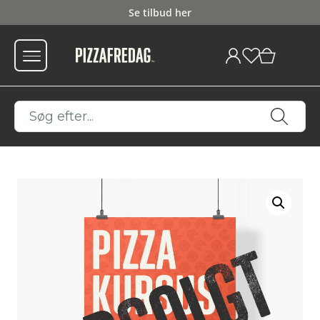
Se tilbud her
Fri fragt fra 599
0