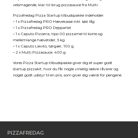
velsmagende, klar-til-brug pizzasauce fra Mutti.
Pizzafredag Pizza Startup tilbudspakke indeholder:
– 1 x Pizzafredag PRO Hævekasse inkl. løst låg
– 1 x Pizzafredag PRO Dejspartel
– 1 x Caputo Pizzeria, tipo 00 pizzamel til korte og
mellemlange hævetider, 5 kg
– 1 x Caputo Lievito, tørgær, 100 g
– 2 x Mutti Pizzasauce, 400 g
Vores Pizza Startup tilbudspakke giver dig et super godt
startup pizzakit, hvor du får nogle virkelig lækre råvarer og
noget godt udstyr til en pris, som giver dig værdi for pengene.
PIZZAFREDAG