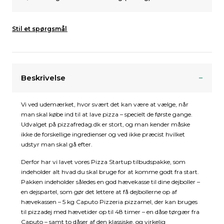
Stil et spørgsmål
Beskrivelse
Vi ved udemærket, hvor svært det kan være at vælge, når
man skal købe ind til at lave pizza – specielt de første gange.
Udvalget på pizzafredag.dk er stort, og man kender måske
ikke de forskellige ingredienser og ved ikke præcist hvilket
udstyr man skal gå efter.
Derfor har vi lavet vores Pizza Startup tilbudspakke, som
indeholder alt hvad du skal bruge for at komme godt fra start.
Pakken indeholder således en god hævekasse til dine dejboller –
en dejspartel, som gør det lettere at få dejbollerne op af
hævekassen – 5 kg Caputo Pizzeria pizzamel, der kan bruges
til pizzadej med hævetider op til 48 timer – en dåse tørgær fra
Caputo – samt to dåser af den klassiske, og virkelig