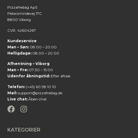
Pizzafredag ApS
Petersmindevej 17C
8800 Viborg
CVR: 42604267
Kundeservice
Man – Søn:
08:00 – 20:00
Helligdage:
08:00 – 20:00
Afhentning – Viborg
Man – Fre:
07:30 – 15:00
Udenfor åbningstid:
Efter aftale
Telefon:
(+45) 60 98 10 10
Mail:
support@pizzafredag.dk
Live chat:
Åben chat
KATEGORIER