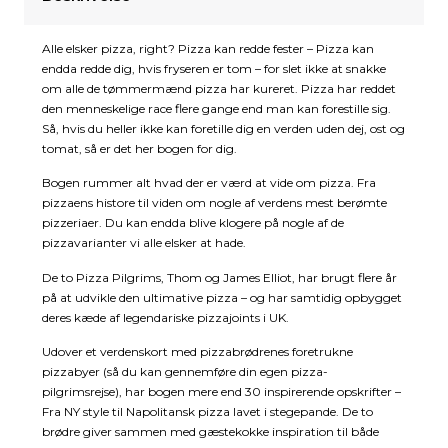
Alle elsker pizza, right? Pizza kan redde fester – Pizza kan
endda redde dig, hvis fryseren er tom – for slet ikke at snakke
om alle de tømmermænd pizza har kureret. Pizza har reddet
den menneskelige race flere gange end man kan forestille sig.
Så, hvis du heller ikke kan foretille dig en verden uden dej, ost og
tomat, så er det her bogen for dig.
Bogen rummer alt hvad der er værd at vide om pizza. Fra
pizzaens histore til viden om nogle af verdens mest berømte
pizzeriaer. Du kan endda blive klogere på nogle af de
pizzavarianter vi alle elsker at hade.
De to Pizza Pilgrims, Thom og James Elliot, har brugt flere år
på at udvikle den ultimative pizza – og har samtidig opbygget
deres kæde af legendariske pizzajoints i UK.
Udover et verdenskort med pizzabrødrenes foretrukne
pizzabyer (så du kan gennemføre din egen pizza-
pilgrimsrejse), har bogen mere end 30 inspirerende opskrifter –
Fra NY style til Napolitansk pizza lavet i stegepande. De to
brødre giver sammen med gæstekokke inspiration til både