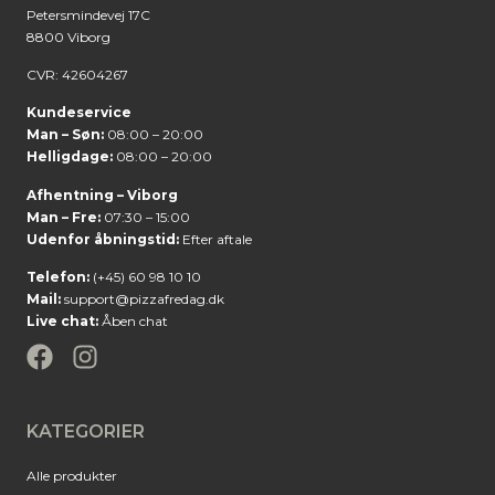
Petersmindevej 17C
8800 Viborg
CVR: 42604267
Kundeservice
Man – Søn:
08:00 – 20:00
Helligdage:
08:00 – 20:00
Afhentning – Viborg
Man – Fre:
07:30 – 15:00
Udenfor åbningstid:
Efter aftale
Telefon:
(+45) 60 98 10 10
Mail:
support@pizzafredag.dk
Live chat:
Åben chat
KATEGORIER
Alle produkter