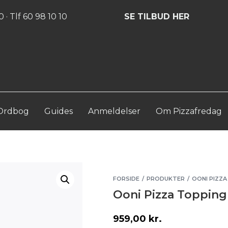
Log ind
Opret konto
 · Tlf 60 98 10 10
SE TILBUD HER
Ordbog
Guides
Anmeldelser
Om Pizzafredag
FORSIDE
PRODUKTER
OONI PIZZ
/
/
Ooni Pizza Topping
959,00
kr.