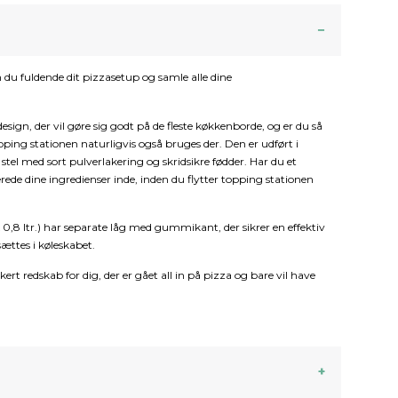
 du fuldende dit pizzasetup og samle alle dine
esign, der vil gøre sig godt på de fleste køkkenborde, og er du så
ping stationen naturligvis også bruges der. Den er udført i
t stel med sort pulverlakering og skridsikre fødder. Har du et
ede dine ingredienser inde, inden du flytter topping stationen
 x 0,8 ltr.) har separate låg med gummikant, der sikrer en effektiv
ættes i køleskabet.
ert redskab for dig, der er gået all in på pizza og bare vil have