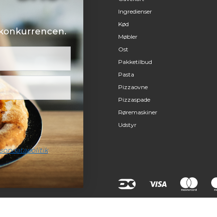
Ingredienser
Kød
i konkurrencen.
Møbler
Ost
Pakketilbud
Pasta
Pizzaovne
Pizzaspade
Røremaskiner
Udstyr
sondatapolitik
.