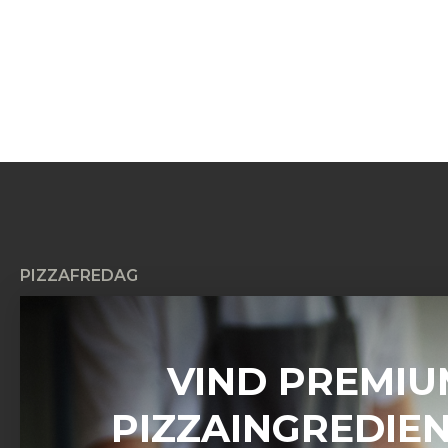
PIZZAFREDAG
Pizzafredag ApS
Petersmindevej 17C
8800 Viborg
VIND PREMIU
CVR: 42604267
PIZZAINGREDIE
Kundeservice
Man – Søn:
08:00 – 20:00