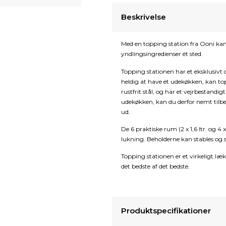
Beskrivelse
Med en topping station fra Ooni kan
yndlingsingredienser ét sted.
Topping stationen har et eksklusivt d
heldig at have et udekøkken, kan top
rustfrit stål, og har et vejrbestandig
udekøkken, kan du derfor nemt tilber
ud.
De 6 praktiske rum (2 x 1,6 ltr. og 4
lukning. Beholderne kan stables og s
Topping stationen er et virkeligt lækk
det bedste af det bedste.
Produktspecifikationer