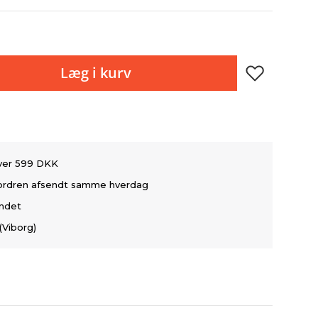
Læg i kurv
over 599 DKK
å ordren afsendt samme hverdag
andet
(Viborg)