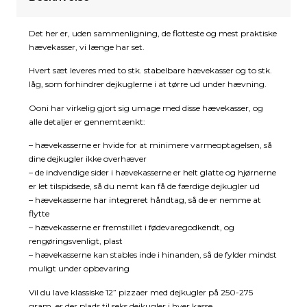
Det her er, uden sammenligning, de flotteste og mest praktiske
hævekasser, vi længe har set.
Hvert sæt leveres med to stk. stabelbare hævekasser og to stk.
låg, som forhindrer dejkuglerne i at tørre ud under hævning.
Ooni har virkelig gjort sig umage med disse hævekasser, og
alle detaljer er gennemtænkt:
– hævekasserne er hvide for at minimere varmeoptagelsen, så
dine dejkugler ikke overhæver
– de indvendige sider i hævekasserne er helt glatte og hjørnerne
er let tilspidsede, så du nemt kan få de færdige dejkugler ud
– hævekasserne har integreret håndtag, så de er nemme at
flytte
– hævekasserne er fremstillet i fødevaregodkendt, og
rengøringsvenligt, plast
– hævekasserne kan stables inde i hinanden, så de fylder mindst
muligt under opbevaring
Vil du lave klassiske 12” pizzaer med dejkugler på 250-275
gram, er der plads til seks dejkugler i hver kasse.