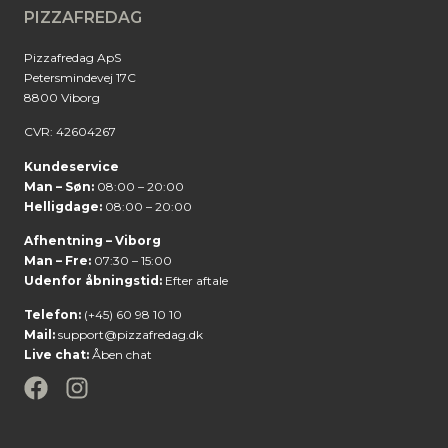
PIZZAFREDAG
Pizzafredag ApS
Petersmindevej 17C
8800 Viborg
CVR: 42604267
Kundeservice
Man – Søn:
08:00 – 20:00
Helligdage:
08:00 – 20:00
Afhentning – Viborg
Man – Fre:
07:30 – 15:00
Udenfor åbningstid:
Efter aftale
Telefon:
(+45) 60 98 10 10
Mail:
support@pizzafredag.dk
Live chat:
Åben chat