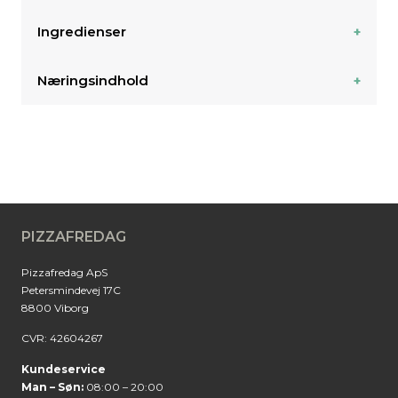
Ingredienser
Næringsindhold
PIZZAFREDAG
Pizzafredag ApS
Petersmindevej 17C
8800 Viborg
CVR: 42604267
Kundeservice
Man – Søn:
08:00 – 20:00