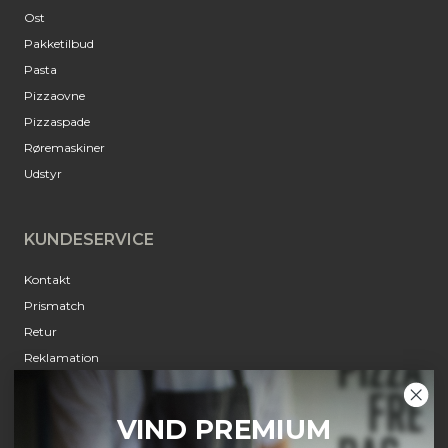
Ost
Pakketilbud
Pasta
Pizzaovne
Pizzaspade
Røremaskiner
Udstyr
KUNDESERVICE
Kontakt
Prismatch
Retur
Reklamation
Annulleringsanmodning
Om Pizzafredag
VIND PREMIUM