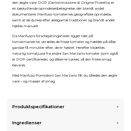
den ægte vare. DOP (Denominazione di Origine Protetta) er
en beskyttende oprindelsesbetegnelse, der blandt andet
dokumenterer Manfuso-tomaternes geografiske oprindelse,
samt at de dyrkes efter ældgamle traditioner og blandt andet
høstes manuelt.
Da Manfuso’s forarbejdningshaller ligger tæt på
tomatmarkerne, skrælles de friske tomater og hældes på dåse
ganske få minutter efter, de er høstet. Herefter tilsættes
naturlig tomatjuice fra andre San Marzano tomater (som også
er DOP-certificerede), og dåserne lukkes, så den friske smag
bevares.
Med Manfuso Pomodoro San Marzano får du således den ægte
vare – og masser af smag.
Produktspecifikationer
Ingredienser