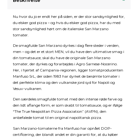
Beskrivelse
Nu hvor du jo er endt her på siden, er der stor sandsynlighed for,
du elsker god pizza – og hvis du elsker god pizza, har du med
stor sandsynlighed hørt om de italienske San Marzano
tomater.
De smagfulde San Marzano dyrkes i dag flere steder i verden,
men – og det er et stort MEN, vil du have den ultimative smag i
din tomatsauce, skal du have de originale San Marzano
tomater, der dyrkes og forarbejdes i Agro Sarnese-Nocerino.
Her, i hjertet af Campania-regionen, ligger tomatproducenten
Manfuso SrL, der siden 1983 har dyrket de berømte tomater i
det perfekte klima og den vulkanske jord syd for Napoli og
Vesuv-vulkanen.
Den særdeles smagfulde tomat med den intense røde farve og
den lidt aflange form, er som skabt til tomatsauce, og er ifølge
“The True Neapolitan Pizza Association” (AVPN), den
anbefalede tomat til en original napolitansk pizza.
San Marzano-tomaterne fra Manfuso har opnået DOP-
certificering, der blandt andet er din garanti for, at du køber