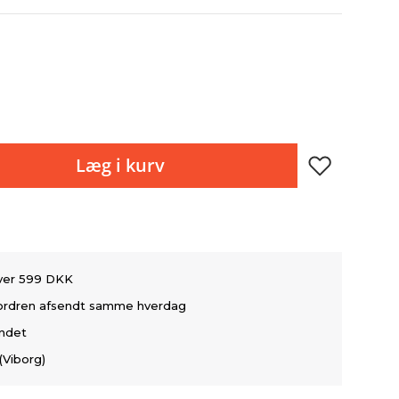
Læg i kurv
over 599 DKK
å ordren afsendt samme hverdag
andet
(Viborg)