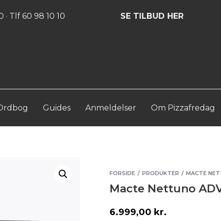
Log ind
Opret konto
 · Tlf 60 98 10 10
SE TILBUD HER
Ordbog
Guides
Anmeldelser
Om Pizzafredag
FORSIDE
PRODUKTER
MACTE NET
/
/
Macte Nettuno A
6.999,00
kr.