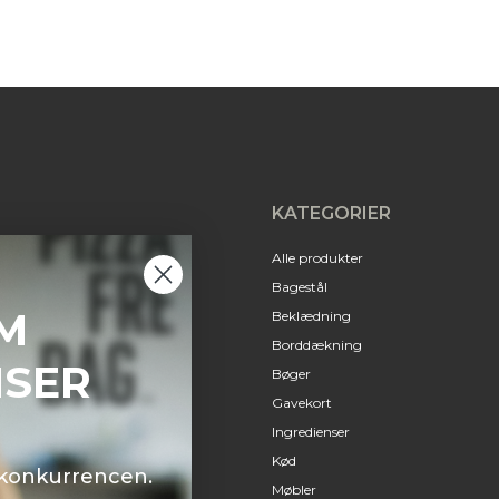
KATEGORIER
Alle produkter
Bagestål
M
Beklædning
Borddækning
NSER
Bøger
Gavekort
Ingredienser
Kød
i konkurrencen.
Møbler