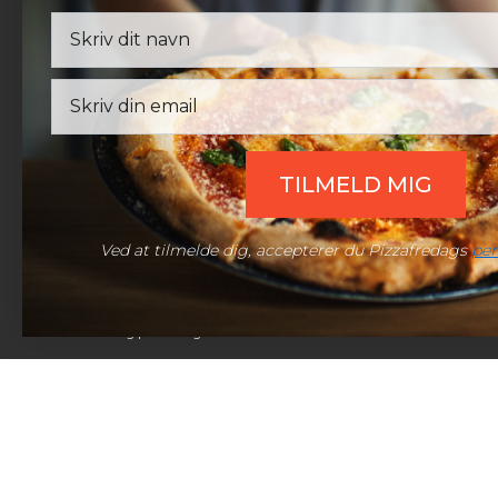
Udenfor åbningstid:
Efter aftale
Telefon:
(+45) 60 98 10 10
Mail:
support@pizzafredag.dk
Email
Live chat:
Åben chat
TILMELD MIG
Ved at tilmelde dig, accepterer du Pizzafredags
per
© 2026 Pizzafredag | Alle rettigheder forbeholdt.