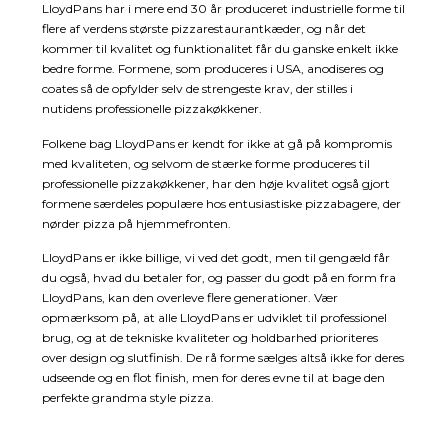
LloydPans har i mere end 30 år produceret industrielle forme til
flere af verdens største pizzarestaurantkæder, og når det
kommer til kvalitet og funktionalitet får du ganske enkelt ikke
bedre forme. Formene, som produceres i USA, anodiseres og
coates så de opfylder selv de strengeste krav, der stilles i
nutidens professionelle pizzakøkkener.
Folkene bag LloydPans er kendt for ikke at gå på kompromis
med kvaliteten, og selvom de stærke forme produceres til
professionelle pizzakøkkener, har den høje kvalitet også gjort
formene særdeles populære hos entusiastiske pizzabagere, der
nørder pizza på hjemmefronten.
LloydPans er ikke billige, vi ved det godt, men til gengæld får
du også, hvad du betaler for, og passer du godt på en form fra
LloydPans, kan den overleve flere generationer. Vær
opmærksom på, at alle LloydPans er udviklet til professionel
brug, og at de tekniske kvaliteter og holdbarhed prioriteres
over design og slutfinish. De rå forme sælges altså ikke for deres
udseende og en flot finish, men for deres evne til at bage den
perfekte grandma style pizza.