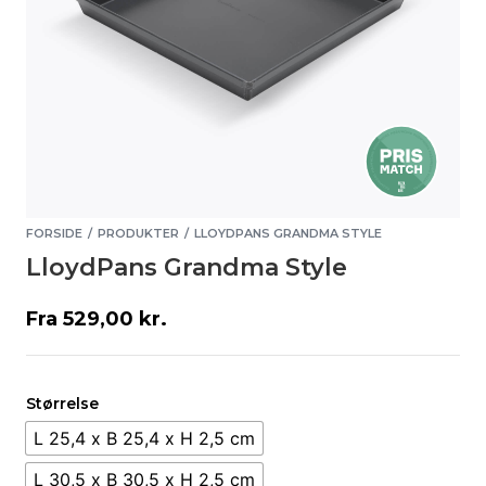
FORSIDE
PRODUKTER
LLOYDPANS GRANDMA STYLE
/
/
LloydPans Grandma Style
Fra
529,00
kr.
Størrelse
L 25,4 x B 25,4 x H 2,5 cm
L 30,5 x B 30,5 x H 2,5 cm