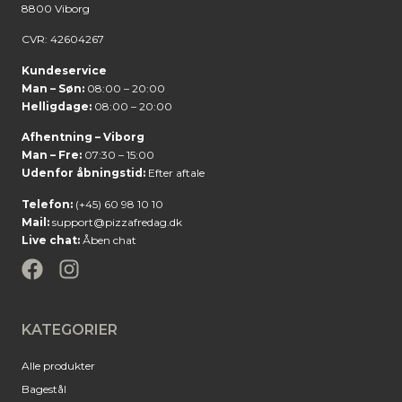
8800 Viborg
CVR: 42604267
Kundeservice
Man – Søn:
08:00 – 20:00
Helligdage:
08:00 – 20:00
Afhentning – Viborg
Man – Fre:
07:30 – 15:00
Udenfor åbningstid:
Efter aftale
Telefon:
(+45) 60 98 10 10
Mail:
support@pizzafredag.dk
Live chat:
Åben chat
KATEGORIER
Alle produkter
Bagestål