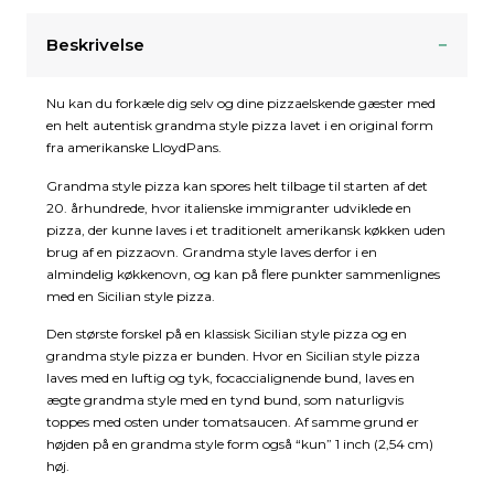
Beskrivelse
Nu kan du forkæle dig selv og dine pizzaelskende gæster med
en helt autentisk grandma style pizza lavet i en original form
fra amerikanske LloydPans.
Grandma style pizza kan spores helt tilbage til starten af det
20. århundrede, hvor italienske immigranter udviklede en
pizza, der kunne laves i et traditionelt amerikansk køkken uden
brug af en pizzaovn. Grandma style laves derfor i en
almindelig køkkenovn, og kan på flere punkter sammenlignes
med en Sicilian style pizza.
Den største forskel på en klassisk Sicilian style pizza og en
grandma style pizza er bunden. Hvor en Sicilian style pizza
laves med en luftig og tyk, focaccialignende bund, laves en
ægte grandma style med en tynd bund, som naturligvis
toppes med osten under tomatsaucen. Af samme grund er
højden på en grandma style form også “kun” 1 inch (2,54 cm)
høj.