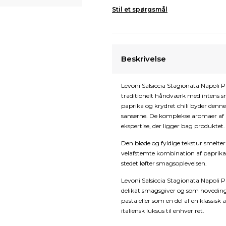
Stil et spørgsmål
Beskrivelse
Levoni Salsiccia Stagionata Napoli Pi
traditionelt håndværk med intens s
paprika og krydret chili byder denne
sanserne. De komplekse aromaer af 
ekspertise, der ligger bag produktet.
Den bløde og fyldige tekstur smelt
velafstemte kombination af paprika o
stedet løfter smagsoplevelsen.
Levoni Salsiccia Stagionata Napoli P
delikat smagsgiver og som hovedingr
pasta eller som en del af en klassisk
italiensk luksus til enhver ret.