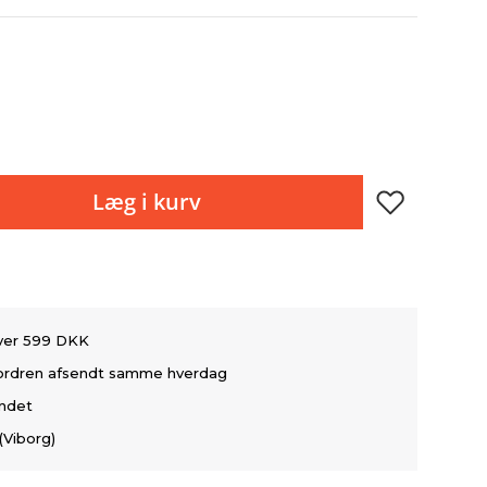
Læg i kurv
over 599 DKK
å ordren afsendt samme hverdag
andet
(Viborg)