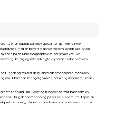
ccante er en udsøgt italiensk specialitet, der kombinerer
magsdybde. Med en perfekt balance mellem saftigt kød, fyldig
 salsiccia på en unik smagsoplevelse, der straks vækker
modning, let røg og nøje udvalgte krydderier vidner om den
er på tungen og afslører de nuancerede smagsnoter, mens den
g chili tilfører en behagelig varme, der aldrig dominerer, men i
iccante er alsidig i køkkenet og fungerer perfekt både som en
ediens. Brug den som topping på pizza, til charcuteri tapas, til
 antipasti-servering. Uanset anvendelsen tilfører den en autentisk