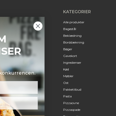
KATEGORIER
Alle produkter
Bagestål
M
Beklædning
Borddækning
NSER
Bøger
Gavekort
Ingredienser
Kød
i konkurrencen.
Møbler
Ost
Pakketilbud
Pasta
Pizzaovne
Pizzaspade