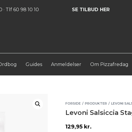
Log ind
Opret konto
 · Tlf 60 98 10 10
SE TILBUD HER
Ordbog
Guides
Anmeldelser
Om Pizzafredag
FORSIDE
PRODUKTER
LEVONI SAL
/
/
Levoni Salsiccia St
129,95
kr.