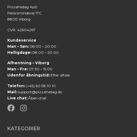
Pizzafredag ApS
Petersmindevej 17C
8800 Viborg
CVR: 42604267
Kundeservice
Man – Søn:
08:00 – 20:00
Helligdage:
08:00 – 20:00
Afhentning – Viborg
Man – Fre:
07:30 – 15:00
Udenfor åbningstid:
Efter aftale
Telefon:
(+45) 60 98 10 10
Mail:
support@pizzafredag.dk
Live chat:
Åben chat
KATEGORIER