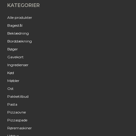
KATEGORIER
Alle produkter
Bagestål
Beklædning
Borddækning
Bøger
Gavekort
Ingredienser
Kød
Møbler
Ost
Pakketilbud
Pasta
Pizzaovne
Pizzaspade
Røremaskiner
Udstyr