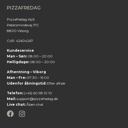
PIZZAFREDAG
Pizzafredag ApS
Petersmindevej 17C
8800 Viborg
CVR: 42604267
Kundeservice
Man – Søn:
08:00 – 20:00
Helligdage:
08:00 – 20:00
Afhentning – Viborg
Man – Fre:
07:30 – 15:00
Udenfor åbningstid:
Efter aftale
Telefon:
(+45) 60 98 10 10
Mail:
support@pizzafredag.dk
Live chat:
Åben chat