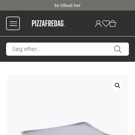
Se tilbud her
Fri fragt fra 599
0