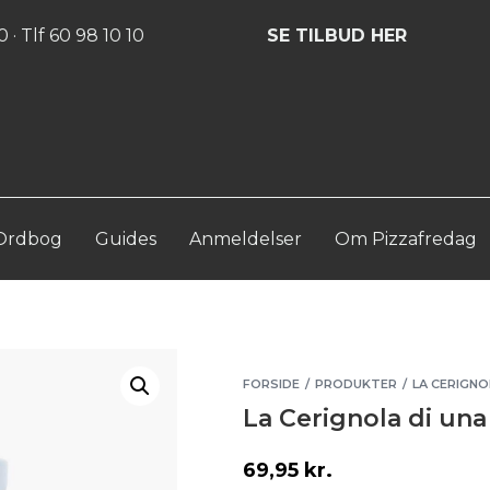
Log ind
Opret konto
 · Tlf 60 98 10 10
SE TILBUD HER
Ordbog
Guides
Anmeldelser
Om Pizzafredag
FORSIDE
PRODUKTER
LA CERIGNO
/
/
La Cerignola di una 
69,95
kr.