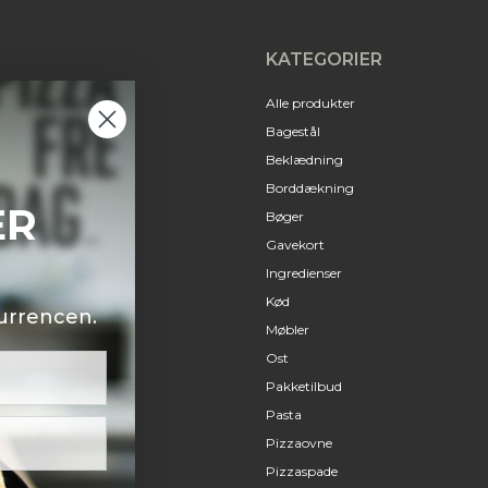
KATEGORIER
Alle produkter
Bagestål
M
Beklædning
Borddækning
NSER
Bøger
Gavekort
Ingredienser
Kød
i konkurrencen.
Møbler
Ost
Pakketilbud
Pasta
Pizzaovne
Pizzaspade