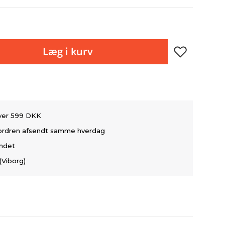
Læg i kurv
over 599 DKK
å ordren afsendt samme hverdag
andet
(Viborg)