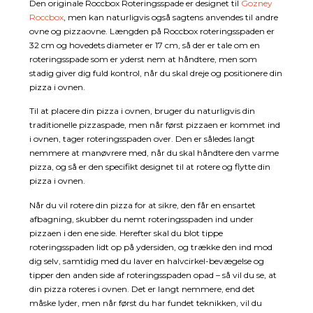
Den originale Roccbox Roteringsspade er designet til
Gozney
Roccbox
, men kan naturligvis også sagtens anvendes til andre
ovne og pizzaovne. Længden på Roccbox roteringsspaden er
32 cm og hovedets diameter er 17 cm, så der er tale om en
roteringsspade som er yderst nem at håndtere, men som
stadig giver dig fuld kontrol, når du skal dreje og positionere din
pizza i ovnen.
Til at placere din pizza i ovnen, bruger du naturligvis din
traditionelle pizzaspade, men når først pizzaen er kommet ind
i ovnen, tager roteringsspaden over. Den er således langt
nemmere at manøvrere med, når du skal håndtere den varme
pizza, og så er den specifikt designet til at rotere og flytte din
pizza i ovnen.
Når du vil rotere din pizza for at sikre, den får en ensartet
afbagning, skubber du nemt roteringsspaden ind under
pizzaen i den ene side. Herefter skal du blot tippe
roteringsspaden lidt op på ydersiden, og trække den ind mod
dig selv, samtidig med du laver en halvcirkel-bevægelse og
tipper den anden side af roteringsspaden opad – så vil du se, at
din pizza roteres i ovnen. Det er langt nemmere, end det
måske lyder, men når først du har fundet teknikken, vil du