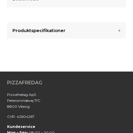
Produktspecifikationer
PIZZAFREDAG
Pizzafredag ApS
Petersmindevej 17C
8800 Viborg
CVR: 42604267
Kundeservice
Man – Søn:
08:00 – 20:00