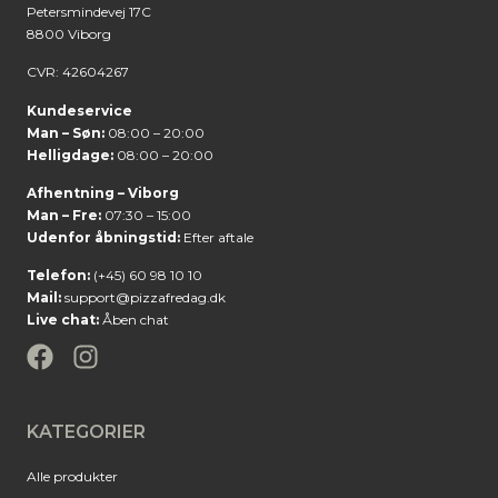
Petersmindevej 17C
8800 Viborg
CVR: 42604267
Kundeservice
Man – Søn:
08:00 – 20:00
Helligdage:
08:00 – 20:00
Afhentning – Viborg
Man – Fre:
07:30 – 15:00
Udenfor åbningstid:
Efter aftale
Telefon:
(+45) 60 98 10 10
Mail:
support@pizzafredag.dk
Live chat:
Åben chat
KATEGORIER
Alle produkter