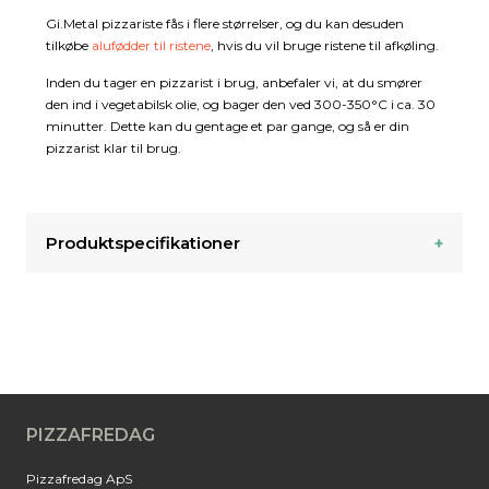
Gi.Metal pizzariste fås i flere størrelser, og du kan desuden
tilkøbe
alufødder til ristene
, hvis du vil bruge ristene til afkøling.
Inden du tager en pizzarist i brug, anbefaler vi, at du smører
den ind i vegetabilsk olie, og bager den ved 300-350°C i ca. 30
minutter. Dette kan du gentage et par gange, og så er din
pizzarist klar til brug.
Produktspecifikationer
PIZZAFREDAG
Pizzafredag ApS