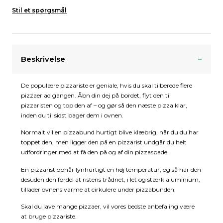
Stil et spørgsmål
Beskrivelse
De populære pizzariste er geniale, hvis du skal tilberede flere
pizzaer ad gangen. Åbn din dej på bordet, flyt den til
pizzaristen og top den af – og gør så den næste pizza klar,
inden du til sidst bager dem i ovnen.
Normalt vil en pizzabund hurtigt blive klæbrig, når du du har
toppet den, men ligger den på en pizzarist undgår du helt
udfordringer med at få den på og af din pizzaspade.
En pizzarist opnår lynhurtigt en høj temperatur, og så har den
desuden den fordel at ristens trådnet, i let og stærk aluminium,
tillader ovnens varme at cirkulere under pizzabunden.
Skal du lave mange pizzaer, vil vores bedste anbefaling være
at bruge pizzariste.