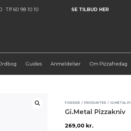
Log ind
Opret konto
 · Tlf 60 98 10 10
SE TILBUD HER
Ordbog
Guides
Anmeldelser
Om Pizzafredag
FORSIDE
PRODUKTER
GI.METAL P
/
/
Gi.Metal Pizzakniv
269,00
kr.