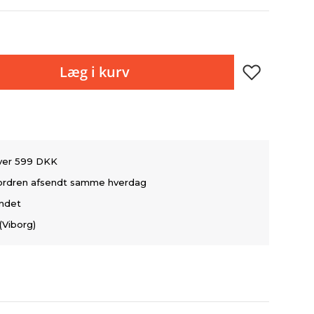
Læg i kurv
over 599 DKK
å ordren afsendt samme hverdag
andet
(Viborg)