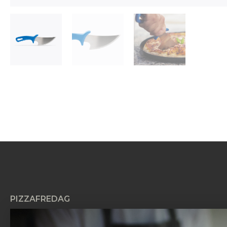
PIZZAFREDAG
Pizzafredag ApS