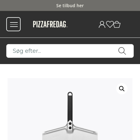
Se tilbud her
Fri fragt fra 599
0