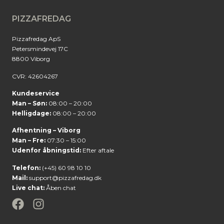
PIZZAFREDAG
Pizzafredag ApS
Petersmindevej 17C
8800 Viborg
CVR: 42604267
Kundeservice
Man – Søn:
08:00 – 20:00
Helligdage:
08:00 – 20:00
Afhentning – Viborg
Man – Fre:
07:30 – 15:00
Udenfor åbningstid:
Efter aftale
Telefon:
(+45) 60 98 10 10
Mail:
support@pizzafredag.dk
Live chat:
Åben chat