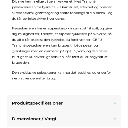
Dit nye hemmelige våben i køkkenet! Med Tranché
pølseskæreren fra tyske GEFU kan du let, effektivt og præcist
skære salami, grøntsager og andre toppings til din pizza – og
du får perfekte skiver hver gang.
Pølseskæreren har en superskarp klinge i rustfrit stål, og giver
dig mulighed for, trinløst, at tilpasse tykkelsen på skiverne, så
du altid får præcist den tykkelse, du foretrækker. GEFU
Tranché pølseskæreren kan bruges til både pølser og
grøntsager med en diameter på op til 5,5 cm, og den bliver
hurtigt et uundværligt redskab, når først du er begyndt at
bruge den.
Den eksklusive pølseskærer kan hurtigt adskilles, og er derfor
nem at rengøre efter brug.
Produktspecifikationer
Dimensioner / Vægt