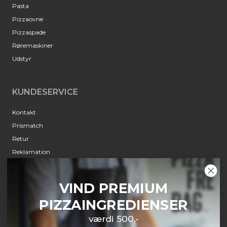
Pasta
Pizzaovne
Pizzaspade
Røremaskiner
Udstyr
KUNDESERVICE
Kontakt
Prismatch
Retur
Reklamation
Annulleringsanmodning
Om Pizzafredag
VIND PREMIUM
PIZZAINGREDIENSER
INFORMATION
værdi 500,-