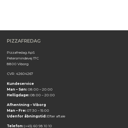
PIZZAFREDAG
Pizzafredag ApS
Petersmindevej 17C
8800 Viborg
CVR: 42604267
Kundeservice
Man – Søn:
08:00 – 20:00
Helligdage:
08:00 – 20:00
Afhentning – Viborg
Man – Fre:
07:30 – 15:00
Udenfor åbningstid:
Efter aftale
Telefon:
(+45) 60 98 10 10