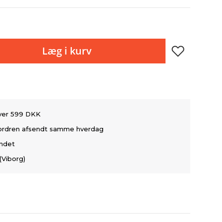
Læg i kurv
over 599 DKK
å ordren afsendt samme hverdag
andet
(Viborg)