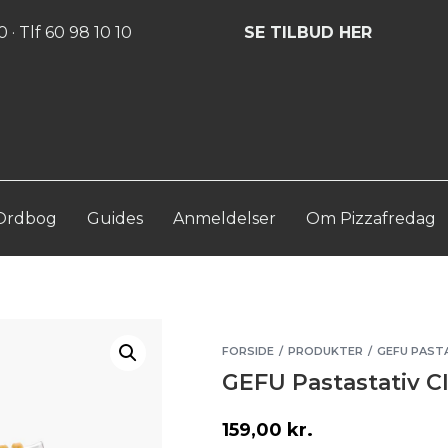
Log ind
Opret konto
 · Tlf 60 98 10 10
SE TILBUD HER
Ordbog
Guides
Anmeldelser
Om Pizzafredag
FORSIDE
PRODUKTER
GEFU PAST
/
/
GEFU Pastastativ 
159,00
kr.