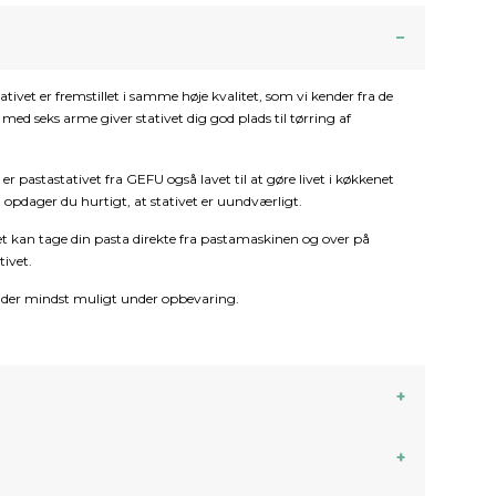
Stativet er fremstillet i samme høje kvalitet, som vi kender fra de
med seks arme giver stativet dig god plads til tørring af
r pastastativet fra GEFU også lavet til at gøre livet i køkkenet
a, opdager du hurtigt, at stativet er uundværligt.
let kan tage din pasta direkte fra pastamaskinen og over på
tivet.
 fylder mindst muligt under opbevaring.