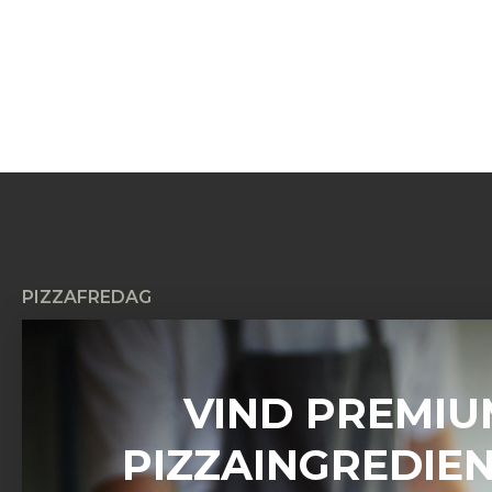
PIZZAFREDAG
Pizzafredag ApS
Petersmindevej 17C
8800 Viborg
VIND PREMIU
CVR: 42604267
PIZZAINGREDIE
Kundeservice
Man – Søn:
08:00 – 20:00