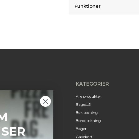
Funktioner
KATEGORIER
Alle produkter
Bagestål
M
Beklædning
Borddækning
NSER
Bøger
Gavekort