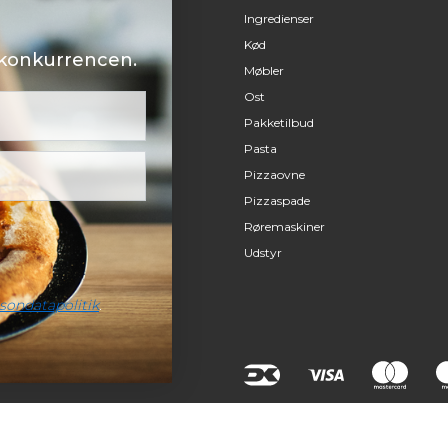
Ingredienser
Kød
i konkurrencen.
Møbler
Ost
Pakketilbud
Pasta
Pizzaovne
Pizzaspade
Røremaskiner
Udstyr
sondatapolitik
.