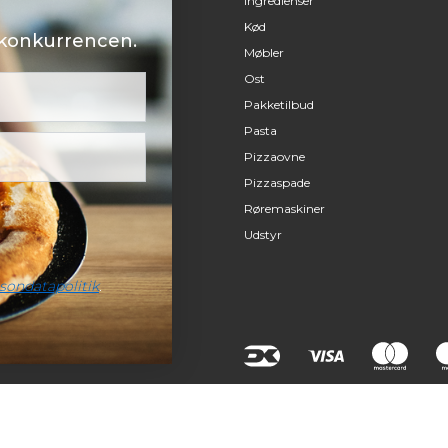
Ingredienser
Kød
i konkurrencen.
Møbler
Ost
Pakketilbud
Pasta
Pizzaovne
Pizzaspade
Røremaskiner
Udstyr
sondatapolitik
.