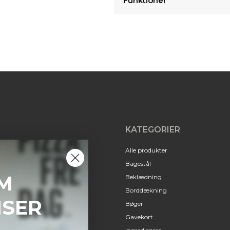
Funktioner
KATEGORIER
Alle produkter
Bagestål
M
Beklædning
Borddækning
NSER
Bøger
Gavekort