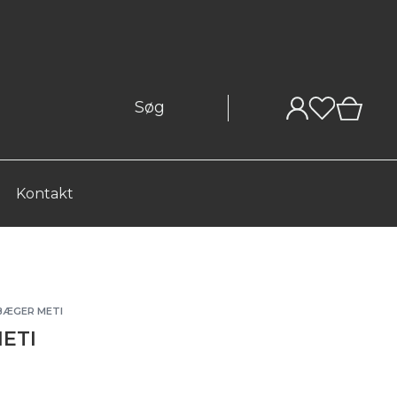
0
Kontakt
BÆGER METI
ETI