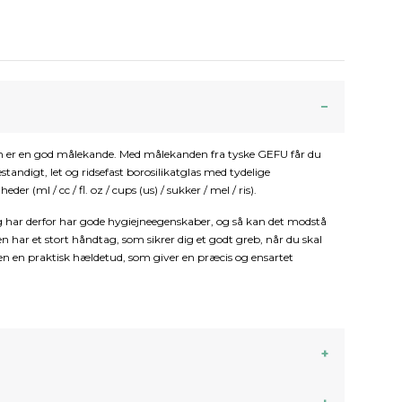
ken er en god målekande. Med målekanden fra tyske GEFU får du
tandigt, let og ridsefast borosilikatglas med tydelige
er (ml / cc / fl. oz / cups (us) / sukker / mel / ris).
og har derfor har gode hygiejneegenskaber, og så kan det modstå
 har et stort håndtag, som sikrer dig et godt greb, når du skal
den en praktisk hældetud, som giver en præcis og ensartet