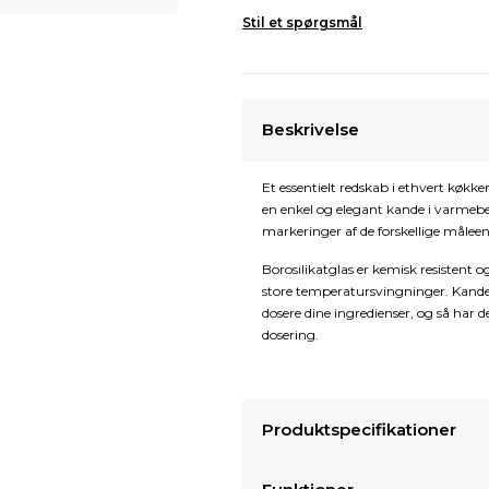
Stil et spørgsmål
Beskrivelse
Et essentielt redskab i ethvert køk
en enkel og elegant kande i varmebes
markeringer af de forskellige måleenhed
Borosilikatglas er kemisk resistent 
store temperatursvingninger. Kanden
dosere dine ingredienser, og så har 
dosering.
Produktspecifikationer