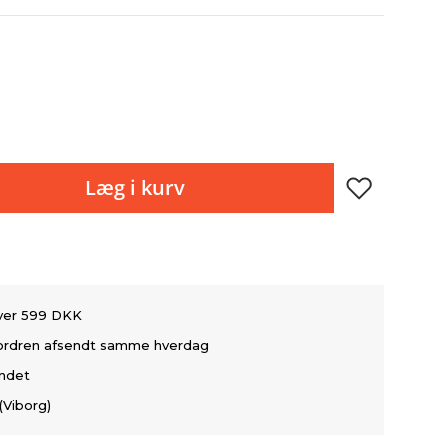
Læg i kurv
over 599 DKK
å ordren afsendt samme hverdag
andet
(Viborg)