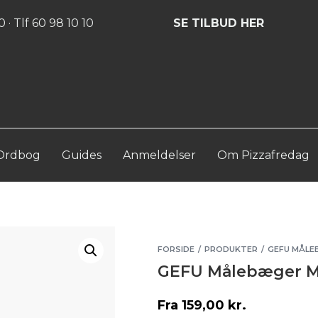
Log ind
Opret konto
 · Tlf 60 98 10 10
SE TILBUD HER
Ordbog
Guides
Anmeldelser
Om Pizzafredag
FORSIDE
PRODUKTER
GEFU MÅLE
/
/
GEFU Målebæger M
Fra
159,00
kr.