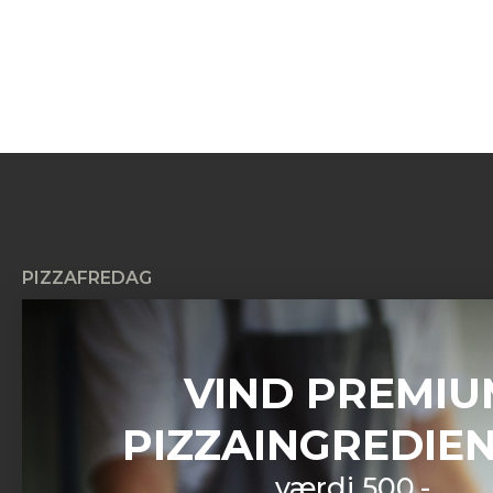
PIZZAFREDAG
Pizzafredag ApS
Petersmindevej 17C
8800 Viborg
VIND PREMIU
CVR: 42604267
PIZZAINGREDIE
Kundeservice
Man – Søn:
08:00 – 20:00
værdi 500,-
Helligdage:
08:00 – 20:00