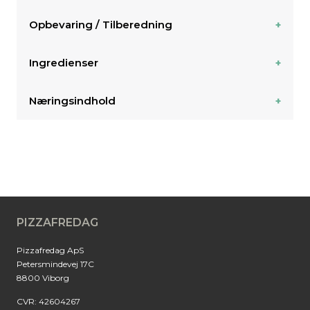
Opbevaring / Tilberedning
Ingredienser
Næringsindhold
PIZZAFREDAG
Pizzafredag ApS
Petersmindevej 17C
8800 Viborg
CVR: 42604267