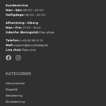
Kundeservice
Man – Søn:
08:00 – 20:00
Helligdage:
08:00 – 20:00
Afhentning – Viborg
Man – Fre:
07:30 – 15:00
Udenfor åbningstid:
Efter aftale
Telefon:
(+45) 60 98 10 10
Mail:
support@pizzafredag.dk
Live chat:
Åben chat
KATEGORIER
Alle produkter
Bagestål
Beklædning
Borddækning