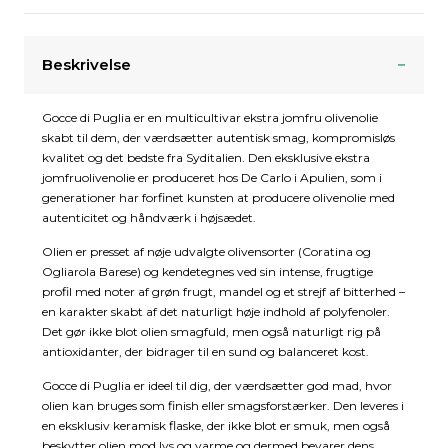
Beskrivelse
Gocce di Puglia er en multicultivar ekstra jomfru olivenolie
skabt til dem, der værdsætter autentisk smag, kompromisløs
kvalitet og det bedste fra Syditalien. Den eksklusive ekstra
jomfruolivenolie er produceret hos De Carlo i Apulien, som i
generationer har forfinet kunsten at producere olivenolie med
autenticitet og håndværk i højsædet.
Olien er presset af nøje udvalgte olivensorter (Coratina og
Ogliarola Barese) og kendetegnes ved sin intense, frugtige
profil med noter af grøn frugt, mandel og et strejf af bitterhed –
en karakter skabt af det naturligt høje indhold af polyfenoler.
Det gør ikke blot olien smagfuld, men også naturligt rig på
antioxidanter, der bidrager til en sund og balanceret kost.
Gocce di Puglia er ideel til dig, der værdsætter god mad, hvor
olien kan bruges som finish eller smagsforstærker. Den leveres i
en eksklusiv keramisk flaske, der ikke blot er smuk, men også
beskytter olien mod lys og varme og dermed bevarer dens