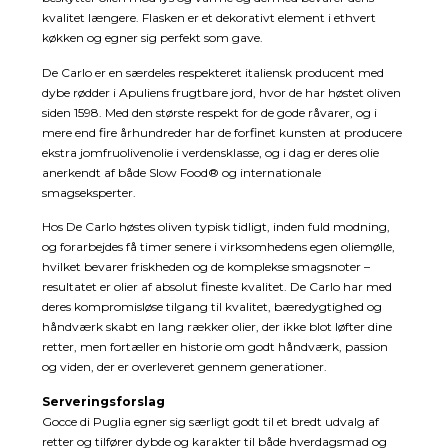
kvalitet længere. Flasken er et dekorativt element i ethvert
køkken og egner sig perfekt som gave.
De Carlo er en særdeles respekteret italiensk producent med
dybe rødder i Apuliens frugtbare jord, hvor de har høstet oliven
siden 1598. Med den største respekt for de gode råvarer, og i
mere end fire århundreder har de forfinet kunsten at producere
ekstra jomfruolivenolie i verdensklasse, og i dag er deres olie
anerkendt af både Slow Food® og internationale
smagseksperter.
Hos De Carlo høstes oliven typisk tidligt, inden fuld modning,
og forarbejdes få timer senere i virksomhedens egen oliemølle,
hvilket bevarer friskheden og de komplekse smagsnoter –
resultatet er olier af absolut fineste kvalitet. De Carlo har med
deres kompromisløse tilgang til kvalitet, bæredygtighed og
håndværk skabt en lang rækker olier, der ikke blot løfter dine
retter, men fortæller en historie om godt håndværk, passion
og viden, der er overleveret gennem generationer.
Serveringsforslag
Gocce di Puglia egner sig særligt godt til et bredt udvalg af
retter og tilfører dybde og karakter til både hverdagsmad og