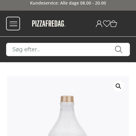
Tlf 60 98 10 10
0