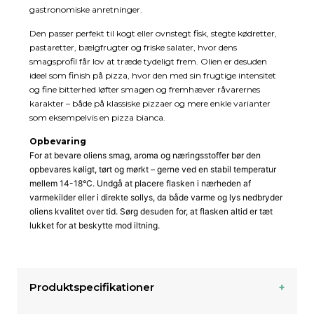
gastronomiske anretninger.
Den passer perfekt til kogt eller ovnstegt fisk, stegte kødretter,
pastaretter, bælgfrugter og friske salater, hvor dens
smagsprofil får lov at træde tydeligt frem. Olien er desuden
ideel som finish på pizza, hvor den med sin frugtige intensitet
og fine bitterhed løfter smagen og fremhæver råvarernes
karakter – både på klassiske pizzaer og mere enkle varianter
som eksempelvis en pizza bianca.
Opbevaring
For at bevare oliens smag, aroma og næringsstoffer bør den
opbevares køligt, tørt og mørkt – gerne ved en stabil temperatur
mellem 14-18°C. Undgå at placere flasken i nærheden af
varmekilder eller i direkte sollys, da både varme og lys nedbryder
oliens kvalitet over tid. Sørg desuden for, at flasken altid er tæt
lukket for at beskytte mod iltning.
Produktspecifikationer