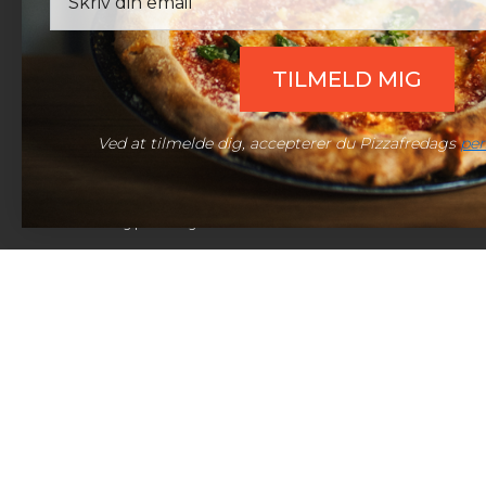
TILMELD MIG
Ved at tilmelde dig, accepterer du Pizzafredags
per
© 2026 Pizzafredag | Alle rettigheder forbeholdt.