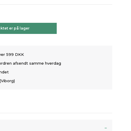
ktet er på lager
over 599 DKK
å ordren afsendt samme hverdag
andet
(Viborg)