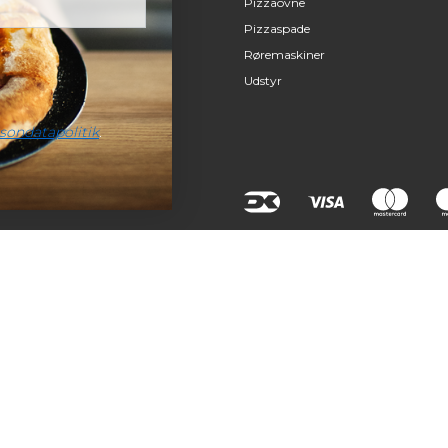
Pizzaovne
Pizzaspade
Røremaskiner
Udstyr
sondatapolitik
.