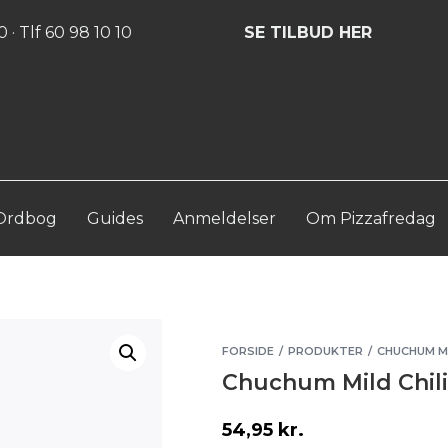
Log ind
Opret konto
 · Tlf 60 98 10 10
SE TILBUD HER
Ordbog
Guides
Anmeldelser
Om Pizzafredag
FORSIDE
PRODUKTER
CHUCHUM MI
/
/
Chuchum Mild Chili
54,95
kr.