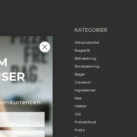
KATEGORIER
Alle produkter
Bagestål
M
Beklædning
Borddækning
NSER
Bøger
Gavekort
Ingredienser
Kød
i konkurrencen.
Møbler
Ost
Pakketilbud
Pasta