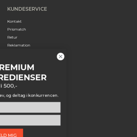
KUNDESERVICE
Kontakt
Prismatch
Retur
Reklamation
Annulleringsanmodning
Om Pizzafredag
VIND PREMIUM
PIZZAINGREDIENSER
INFORMATION
værdi 500,-
Jobs
ld dig vores nyhedsbrev, og deltag i konkurrencen.
Betingelser
Privatliv
Cookies
Fødevarekontrol
TILMELD MIG