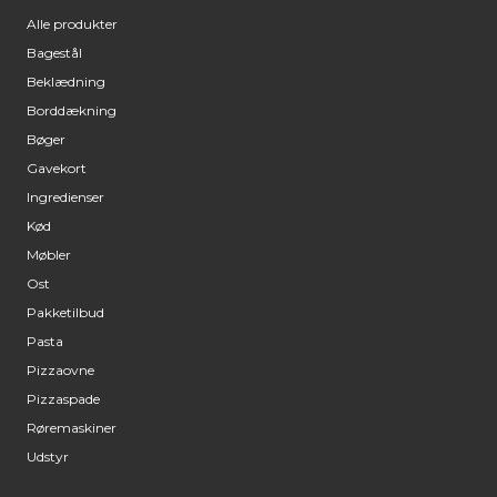
Alle produkter
Bagestål
Beklædning
Borddækning
Bøger
Gavekort
Ingredienser
Kød
Møbler
Ost
Pakketilbud
Pasta
Pizzaovne
Pizzaspade
Røremaskiner
Udstyr