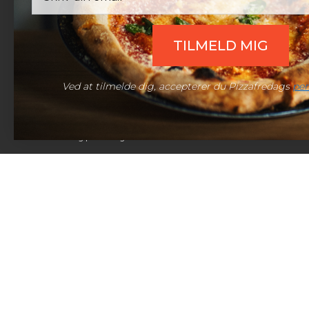
TILMELD MIG
Ved at tilmelde dig, accepterer du Pizzafredags
per
© 2026 Pizzafredag | Alle rettigheder forbeholdt.