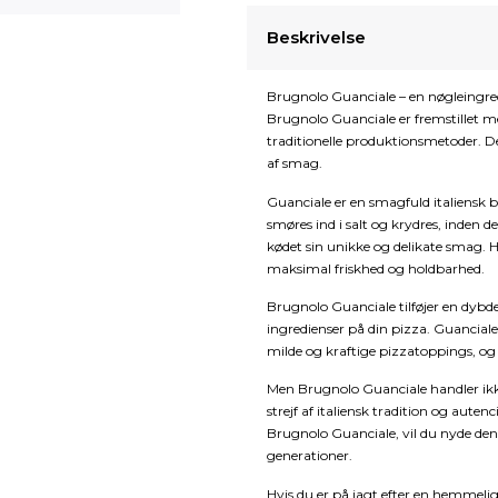
Beskrivelse
Brugnolo Guanciale – en nøgleingredi
Brugnolo Guanciale er fremstillet 
traditionelle produktionsmetoder. De
af smag.
Guanciale er en smagfuld italiensk 
smøres ind i salt og krydres, inden d
kødet sin unikke og delikate smag. 
maksimal friskhed og holdbarhed.
Brugnolo Guanciale tilføjer en dybd
ingredienser på din pizza. Guancia
milde og kraftige pizzatoppings, og
Men Brugnolo Guanciale handler ik
strejf af italiensk tradition og aute
Brugnolo Guanciale, vil du nyde de
generationer.
Hvis du er på jagt efter en hemmelig