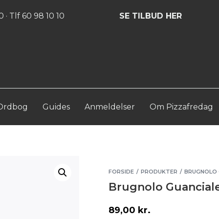
Log ind
Opret konto
 · Tlf 60 98 10 10
SE TILBUD HER
Ordbog
Guides
Anmeldelser
Om Pizzafredag
FORSIDE
PRODUKTER
BRUGNOLO 
/
/
Brugnolo Guancial
89,00
kr.