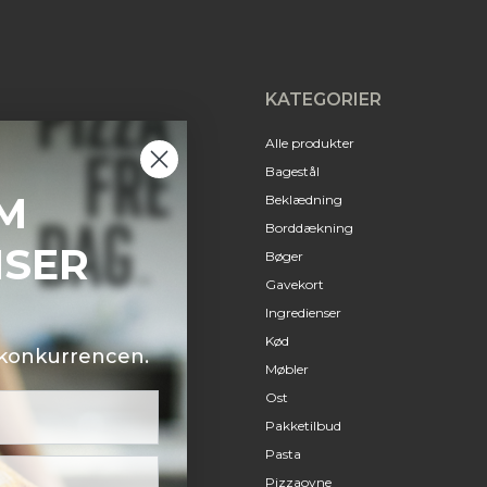
KATEGORIER
Alle produkter
Bagestål
M
Beklædning
Borddækning
NSER
Bøger
Gavekort
Ingredienser
Kød
i konkurrencen.
Møbler
Ost
Pakketilbud
Pasta
Pizzaovne