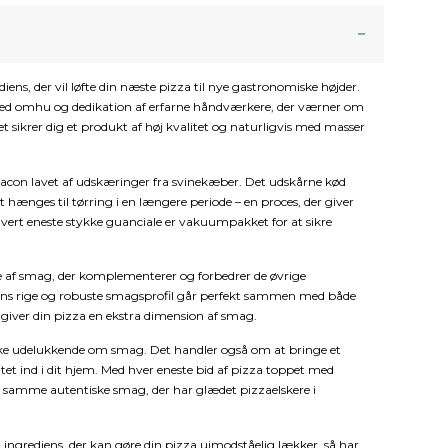
ens, der vil løfte din næste pizza til nye gastronomiske højder.
med omhu og dedikation af erfarne håndværkere, der værner om
t sikrer dig et produkt af høj kvalitet og naturligvis med masser
bacon lavet af udskæringer fra svinekæber. Det udskårne kød
et hænges til tørring i en længere periode – en proces, der giver
Hvert eneste stykke guanciale er vakuumpakket for at sikre
e af smag, der komplementerer og forbedrer de øvrige
lens rige og robuste smagsprofil går perfekt sammen med både
 giver din pizza en ekstra dimension af smag.
ke udelukkende om smag. Det handler også om at bringe et
ncitet ind i dit hjem. Med hver eneste bid af pizza toppet med
n samme autentiske smag, der har glædet pizzaelskere i
 ingrediens, der kan gøre din pizza uimodståelig lækker, så har