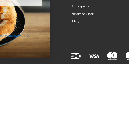
Pizzaspade
Røremaskiner
Udstyr
sondatapolitik
.