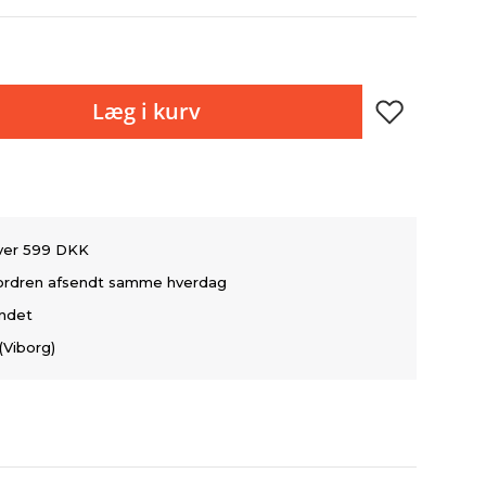
Læg i kurv
over 599 DKK
å ordren afsendt samme hverdag
andet
(Viborg)