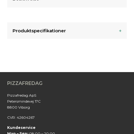
Produktspecifikationer
PIZZAFREDAG
Pizzafredag ApS
Petersmindevej 17C
8800 Viborg
CVR: 42604267
Kundeservice
Man – Søn:
08:00 – 20:00