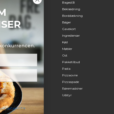
Bagestål
M
Beklædning
Borddækning
NSER
Bøger
Gavekort
Ingredienser
Kød
i konkurrencen.
Møbler
Ost
Pakketilbud
Pasta
Pizzaovne
Pizzaspade
Røremaskiner
Udstyr
sondatapolitik
.