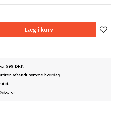
Læg i kurv
over 599 DKK
å ordren afsendt samme hverdag
andet
(Viborg)