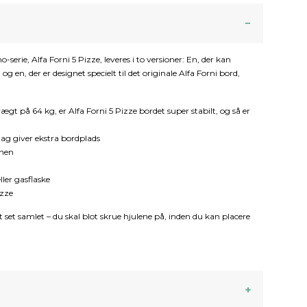
rie, Alfa Forni 5 Pizze, leveres i to versioner: En, der kan
g en, der er designet specielt til det originale Alfa Forni bord,
gt på 64 kg, er Alfa Forni 5 Pizze bordet super stabilt, og så er
lag giver ekstra bordplads
vnen
ler gasflaske
izze
rt set samlet – du skal blot skrue hjulene på, inden du kan placere