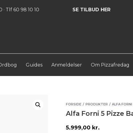
Log ind
Opret konto
 · Tlf 60 98 10 10
SE TILBUD HER
Ordbog
Guides
Anmeldelser
Om Pizzafredag
FORSIDE
PRODUKTER
ALFA FORNI
/
/
Alfa Forni 5 Pizze B
5.999,00
kr.