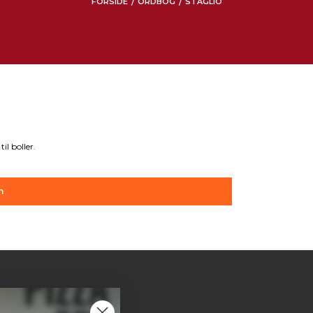
FORSIDE
ORDBOG
STAGLIO
/
/
il boller.
n