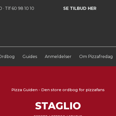
Log ind
Opret konto
 · Tlf 60 98 10 10
SE TILBUD HER
Ordbog
Guides
Anmeldelser
Om Pizzafredag
Pizza Guiden - Den store ordbog for pizzafans
STAGLIO