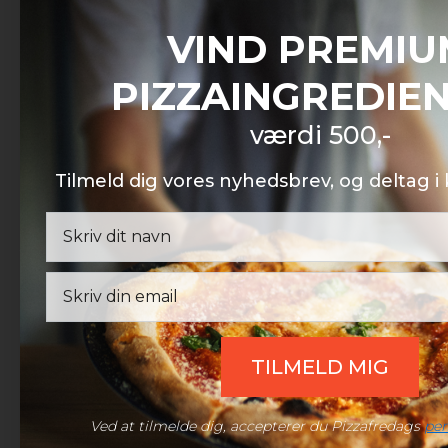
PIZZAFREDAG
VIND PREMIU
Pizzafredag ApS
PIZZAINGREDIE
Petersmindevej 17C
8800 Viborg
værdi 500,-
CVR: 42604267
Kundeservice
Tilmeld dig vores nyhedsbrev, og deltag 
Man – Søn:
08:00 – 20:00
Helligdage:
08:00 – 20:00
Afhentning – Viborg
Man – Fre:
07:30 – 15:00
Email
Udenfor åbningstid:
Efter aftale
Telefon:
(+45) 60 98 10 10
Mail:
support@pizzafredag.dk
Live chat:
Åben chat
TILMELD MIG
Ved at tilmelde dig, accepterer du Pizzafredags
per