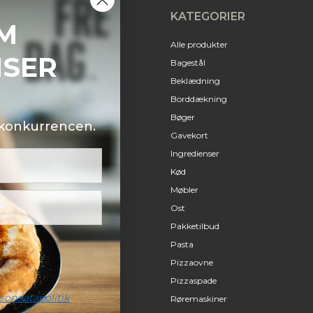
KATEGORIER
M
Alle produkter
NSER
Bagestål
Beklædning
Borddækning
Bøger
i konkurrencen.
Gavekort
Ingredienser
Kød
Møbler
Ost
Pakketilbud
Pasta
Pizzaovne
Pizzaspade
sondatapolitik
.
Røremaskiner