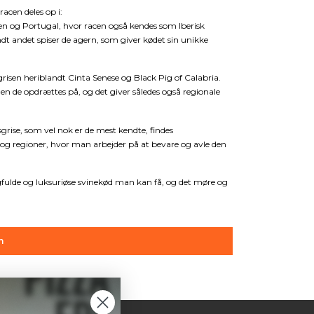
racen deles op i:
ien og Portugal, hvor racen også kendes som Iberisk
ndt andet spiser de agern, som giver kødet sin unikke
odsgrisen heriblandt Cinta Senese og Black Pig of Calabria.
den de opdrættes på, og det giver således også regionale
sgrise, som vel nok er de mest kendte, findes
 og regioner, hvor man arbejder på at bevare og avle den
gfulde og luksuriøse svinekød man kan få, og det møre og
n