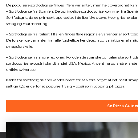
De populære sortfodsgrise findes i flere varianter, men helt overordnet kan 
– Sortfodsgrise fra Spanien: De oprindelige sortfodsgrise kommer fra Span
Sortfodsgris, da de primært opdrættes i de Iberiske skove, hvor grisene bla
smag og marmorering.
– Sortfodsgrise fra Italien: I Italien findes flere regionale varianter af sortf
De forskellige varianter har alle forskellige kendetegn og variationer af må
smagsforskelle.
– Sortfodsgrise fra andre regioner: Foruden de spanske og italienske sortfod
sortfodsgrisene også i blandt andet USA, Mexico, Argentina og andre lande
unikke svinerace.
Kødet fra sortfodsgris anerkendes bredt for at være noget af det mest sma
saftige kød er derfor et populært valg – også som topping på pizza.
Se Pizza Guide