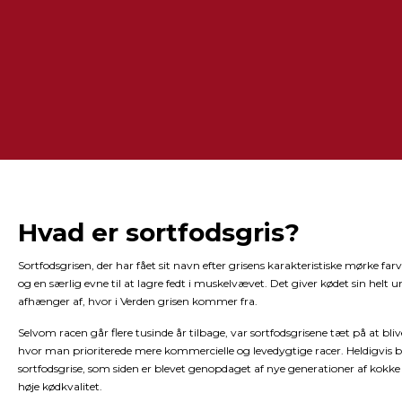
Hvad er sortfodsgris?
Sortfodsgrisen, der har fået sit navn efter grisens karakteristiske mørke 
og en særlig evne til at lagre fedt i muskelvævet. Det giver kødet sin hel
afhænger af, hvor i Verden grisen kommer fra.
Selvom racen går flere tusinde år tilbage, var sortfodsgrisene tæt på at bliv
hvor man prioriterede mere kommercielle og levedygtige racer. Heldigvis ble
sortfodsgrise, som siden er blevet genopdaget af nye generationer af kokk
høje kødkvalitet.