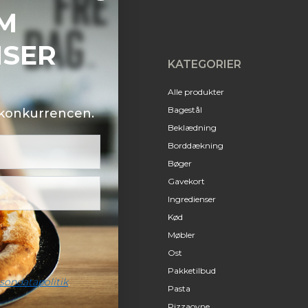
M
NSER
KATEGORIER
Alle produkter
Bagestål
i konkurrencen.
Beklædning
Borddækning
Bøger
Gavekort
Ingredienser
Kød
Møbler
Ost
Pakketilbud
sondatapolitik
.
Pasta
Pizzaovne