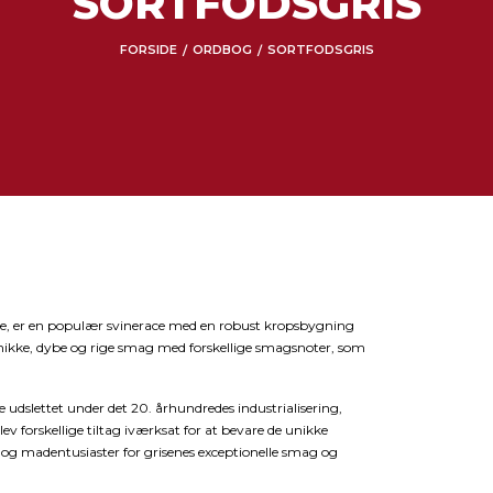
SORTFODSGRIS
FORSIDE
ORDBOG
SORTFODSGRIS
/
/
farve, er en populær svinerace med en robust kropsbygning
t unikke, dybe og rige smag med forskellige smagsnoter, som
e udslettet under det 20. århundredes industrialisering,
v forskellige tiltag iværksat for at bevare de unikke
e og madentusiaster for grisenes exceptionelle smag og