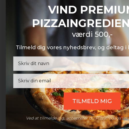
VIND PREMIU
PIZZAINGREDIE
PIZZAFREDAG
værdi 500,-
Pizzafredag ApS
Petersmindevej 17C
Tilmeld dig vores nyhedsbrev, og deltag 
8800 Viborg
CVR: 42604267
Kundeservice
Email
Man – Søn:
08:00 – 20:00
Helligdage:
08:00 – 20:00
Afhentning – Viborg
Man – Fre:
07:30 – 15:00
TILMELD MIG
Udenfor åbningstid:
Efter aftale
Telefon:
(+45) 60 98 10 10
Ved at tilmelde dig, accepterer du Pizzafredags
per
Mail:
support@pizzafredag.dk
Live chat:
Åben chat