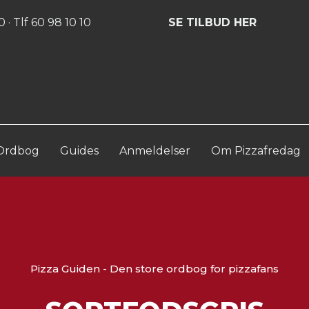
Log ind
Opret konto
 · Tlf 60 98 10 10
SE TILBUD HER
Ordbog
Guides
Anmeldelser
Om Pizzafredag
Pizza Guiden - Den store ordbog for pizzafans