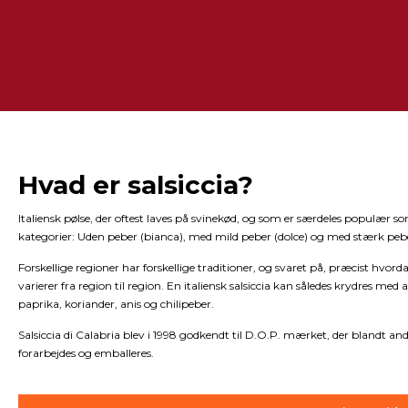
Hvad er salsiccia?
Italiensk pølse, der oftest laves på svinekød, og som er særdeles populær so
kategorier: Uden peber (bianca), med mild peber (dolce) og med stærk pebe
Forskellige regioner har forskellige traditioner, og svaret på, præcist hvor
varierer fra region til region. En italiensk salsiccia kan således krydres med a
paprika, koriander, anis og chilipeber.
Salsiccia di Calabria blev i 1998 godkendt til D.O.P. mærket, der blandt
forarbejdes og emballeres.