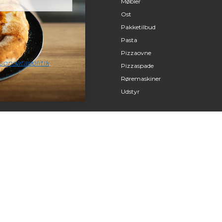
Møbler
Ost
Pakketilbud
Pasta
Pizzaovne
sondatapolitik
.
Pizzaspade
Røremaskiner
Udstyr