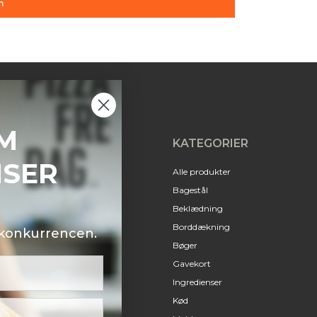
n
M
KATEGORIER
NSER
Alle produkter
Bagestål
Beklædning
Borddækning
i konkurrencen.
Bøger
Gavekort
Ingredienser
Kød