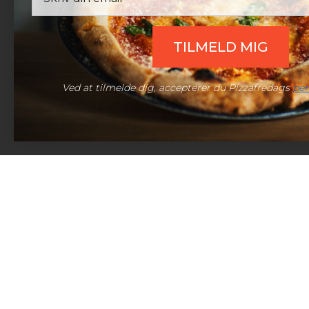
Udenfor åbningstid:
Efter aftale
Telefon:
(+45) 60 98 10 10
TILMELD MIG
Mail:
support@pizzafredag.dk
Live chat:
Åben chat
Ved at tilmelde dig, accepterer du Pizzafredags
per
© 2026 Pizzafredag | Alle rettigheder forbeholdt.