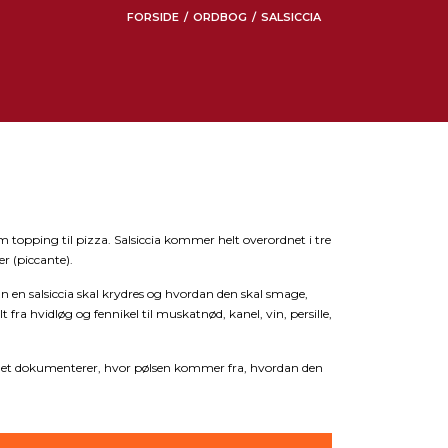
FORSIDE
ORDBOG
SALSICCIA
/
/
m topping til pizza. Salsiccia kommer helt overordnet i tre
r (piccante).
dan en salsiccia skal krydres og hvordan den skal smage,
lt fra hvidløg og fennikel til muskatnød, kanel, vin, persille,
 andet dokumenterer, hvor pølsen kommer fra, hvordan den