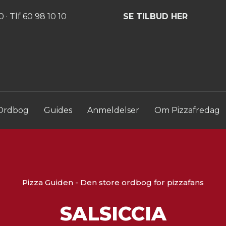
Log ind
Opret konto
 · Tlf 60 98 10 10
SE TILBUD HER
Ordbog
Guides
Anmeldelser
Om Pizzafredag
Pizza Guiden - Den store ordbog for pizzafans
SALSICCIA