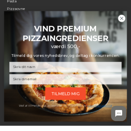
Pasta
Pizzaovne
Pizzaspade
Røremaskiner
VIND PREMIUM
Udstyr
PIZZAINGREDIENSER
værdi 500,-
KUNDESERVICE
Tilmeld dig vores nyhedsbrev, og deltag i konkurrencen.
Kontakt
Prismatch
Email
Retur
Reklamation
Annulleringsanmodning
TILMELD MIG
Om Pizzafredag
Ved at tilmelde dig, accepterer du Pizzafredags
persondatapolitik
.
INFORMATION