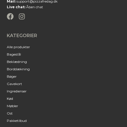
Mail:
support@pizzafredag.dk
Live chat:
Åben chat
KATEGORIER
Alle produkter
Bagestål
Beklædning
Borddækning
Bøger
Gavekort
Ingredienser
Kød
Møbler
Ost
Pakketilbud