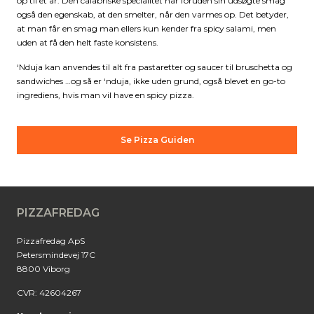
op til et år. Den calabriske specialitet har foruden sin udsøgte smag
også den egenskab, at den smelter, når den varmes op. Det betyder,
at man får en smag man ellers kun kender fra spicy salami, men
uden at få den helt faste konsistens.
‘Nduja kan anvendes til alt fra pastaretter og saucer til bruschetta og
sandwiches …og så er ‘nduja, ikke uden grund, også blevet en go-to
ingrediens, hvis man vil have en spicy pizza.
Se Pizza Guiden
PIZZAFREDAG
Pizzafredag ApS
Petersmindevej 17C
8800 Viborg
CVR: 42604267