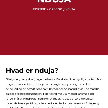
FORSIDE
ORDBOG
NDUJA
/
/
Hvad er nduja?
Blød, spicy, smørbar, røget pølse fra Calabrien i det sydlige Italien. For
at give den smørbare ‘nduja sin udsøgte spicy smag, blandes
svinekød og svinefedt med salt, krydderier og naturligvis …de stærke
calabriske peperoncino chili, der giver ‘nduja masser af smag og
farve. Når alle ingredienserne er blandet, ryges de færdige pølser,
inden de hænges til tørre i en periode, der kan variere fra 45 dage og