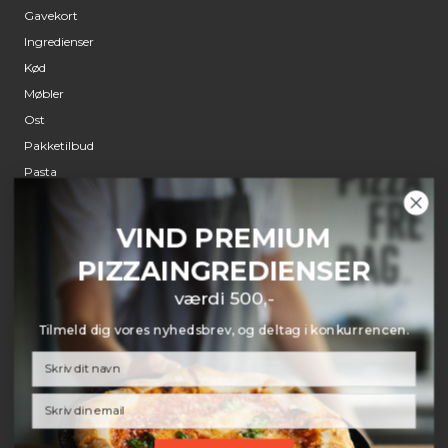
Gavekort
Ingredienser
Kød
Møbler
Ost
Pakketilbud
Pasta
Pizzaovne
Pizzaspade
VIND PREMIUM
Røremaskiner
PIZZAINGREDIENSER
Udstyr
værdi 500,-
Tilmeld dig vores nyhedsbrev, og deltag i konkurrencen.
KUNDESERVICE
Kontakt
Email
Prismatch
Retur