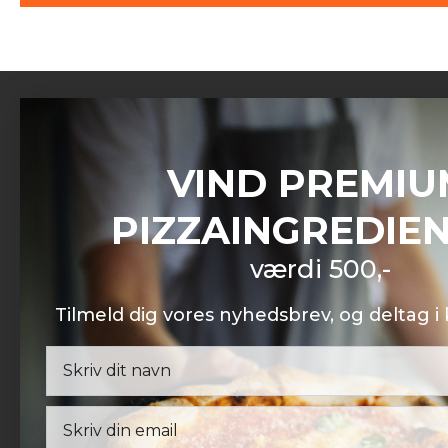
VIND PREMIU
PIZZAFREDAG
PIZZAINGREDIE
Pizzafredag ApS
Petersmindevej 17C
værdi 500,-
8800 Viborg
CVR: 42604267
Tilmeld dig vores nyhedsbrev, og deltag 
Kundeservice
Man – Søn:
08:00 – 20:00
Helligdage:
08:00 – 20:00
Afhentning – Viborg
Email
Man – Fre:
07:30 – 15:00
Udenfor åbningstid:
Efter aftale