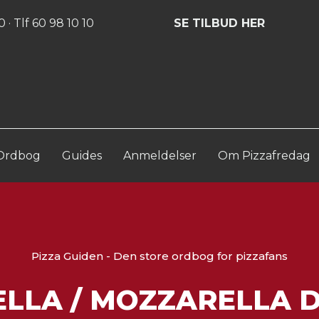
Log ind
Opret konto
 · Tlf 60 98 10 10
SE TILBUD HER
Ordbog
Guides
Anmeldelser
Om Pizzafredag
Pizza Guiden - Den store ordbog for pizzafans
LLA / MOZZARELLA D