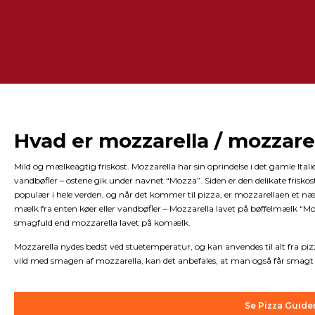
Hvad er mozzarella / mozzarel
Mild og mælkeagtig friskost. Mozzarella har sin oprindelse i det gamle Ital
vandbøfler – ostene gik under navnet “Mozza”. Siden er den delikate friskost
populær i hele verden, og når det kommer til pizza, er mozzarellaen et næ
mælk fra enten køer eller vandbøfler – Mozzarella lavet på bøffelmælk “Moz
smagfuld end mozzarella lavet på komælk.
Mozzarella nydes bedst ved stuetemperatur, og kan anvendes til alt fra pizz
vild med smagen af mozzarella, kan det anbefales, at man også får smagt b
Se Pizza Guide