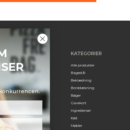
M
KATEGORIER
NSER
Alle produkter
Bagestål
Beklædning
Borddækning
i konkurrencen.
Bøger
Gavekort
Ingredienser
Kød
Møbler