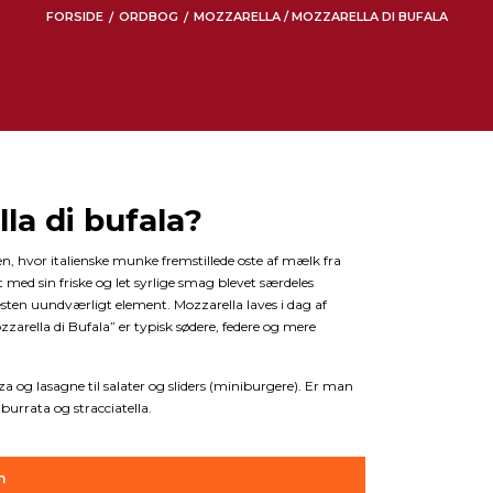
FORSIDE
ORDBOG
MOZZARELLA / MOZZARELLA DI BUFALA
/
/
la di bufala?
ien, hvor italienske munke fremstillede oste af mælk fra
 med sin friske og let syrlige smag blevet særdeles
sten uundværligt element. Mozzarella laves i dag af
zarella di Bufala” er typisk sødere, federe og mere
a og lasagne til salater og sliders (miniburgere). Er man
urrata og stracciatella.
n