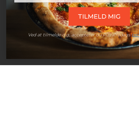
Telefon:
(+45) 60 98 10 10
TILMELD MIG
Mail:
support@pizzafredag.dk
Live chat:
Åben chat
Ved at tilmelde dig, accepterer du Pizzafredags
per
© 2026 Pizzafredag | Alle rettigheder forbeholdt.