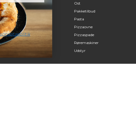
Ost
Pakketilbud
Pasta
Pizzaovne
sondatapolitik
.
Pizzaspade
Røremaskiner
Udstyr