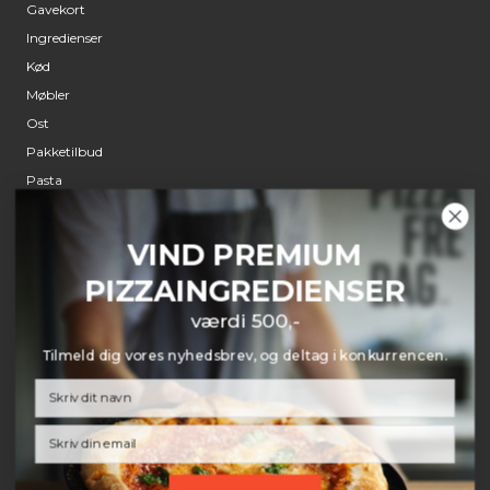
Gavekort
Ingredienser
Kød
Møbler
Ost
Pakketilbud
Pasta
Pizzaovne
Pizzaspade
VIND PREMIUM
Røremaskiner
PIZZAINGREDIENSER
Udstyr
værdi 500,-
Tilmeld dig vores nyhedsbrev, og deltag i konkurrencen.
KUNDESERVICE
Kontakt
Email
Prismatch
Retur