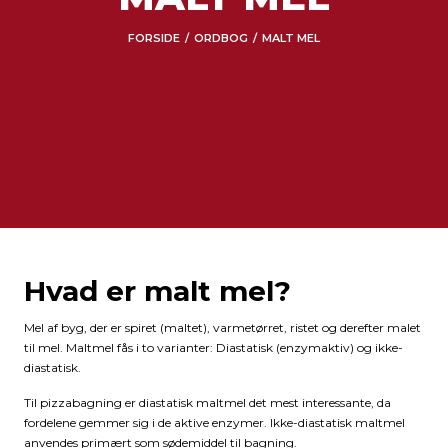
FORSIDE
ORDBOG
MALT MEL
/
/
Hvad er malt mel?
Mel af byg, der er spiret (maltet), varmetørret, ristet og derefter malet
til mel. Maltmel fås i to varianter: Diastatisk (enzymaktiv) og ikke-
diastatisk.
Til pizzabagning er diastatisk maltmel det mest interessante, da
fordelene gemmer sig i de aktive enzymer. Ikke-diastatisk maltmel
anvendes primært som sødemiddel til bagning.