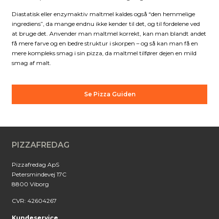
Diastatisk eller enzymaktiv maltmel kaldes også “den hemmelige
ingrediens”, da mange endnu ikke kender til det, og til fordelene ved
at bruge det. Anvender man maltmel korrekt, kan man blandt andet
få mere farve og en bedre struktur i skorpen – og så kan man få en
mere kompleks smag i sin pizza, da maltmel tilfører dejen en mild
smag af malt.
Se Pizza Guiden
PIZZAFREDAG
Pizzafredag ApS
Petersmindevej 17C
8800 Viborg
CVR: 42604267
Kundeservice