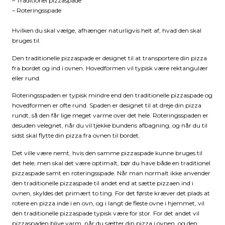
– Traditionel pizzaspade
– Roteringsspade
Hvilken du skal vælge, afhænger naturligvis helt af, hvad den skal
bruges til.
Den traditionelle pizzaspade er designet til at transportere din pizza
fra bordet og ind i ovnen. Hovedformen vil typisk være rektangulær
eller rund.
Roteringsspaden er typisk mindre end den traditionelle pizzaspade og
hovedformen er ofte rund. Spaden er designet til at dreje din pizza
rundt, så den får lige meget varme over det hele. Roteringsspaden er
desuden velegnet, når du vil tjekke bundens afbagning, og når du til
sidst skal flytte din pizza fra ovnen til bordet.
Det ville være nemt, hvis den samme pizzaspade kunne bruges til
det hele, men skal det være optimalt, bør du have både en traditionel
pizzaspade samt en roteringsspade. Når man normalt ikke anvender
den traditionelle pizzaspade til andet end at sætte pizzaen ind i
ovnen, skyldes det primært to ting. For det første kræver det plads at
rotere en pizza inde i en ovn, og i langt de fleste ovne i hjemmet, vil
den traditionelle pizzaspade typisk være for stor. For det andet vil
pizzaspaden blive varm, når du sætter din pizza i ovnen, og den