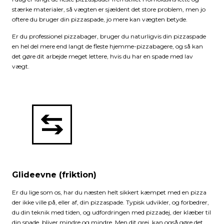
stærke materialer, så vægten er sjældent det store problem, men jo
oftere du bruger din pizzaspade, jo mere kan vægten betyde.
Er du professionel pizzabager, bruger du naturligvis din pizzaspade
en hel del mere end langt de fleste hjemme-pizzabagere, og så kan
det gøre dit arbejde meget lettere, hvis du har en spade med lav
vægt.
Glideevne (friktion)
Er du lige som os, har du næsten helt sikkert kæmpet med en pizza
der ikke ville på, eller af, din pizzaspade. Typisk udvikler, og forbedrer,
du din teknik med tiden, og udfordringen med pizzadej, der klæber til
din spade, bliver mindre og mindre. Men dit grej, kan også gøre det