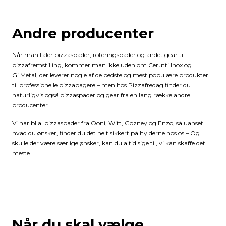
Andre producenter
Når man taler pizzaspader, roteringspader og andet gear til
pizzafremstilling, kommer man ikke uden om Cerutti Inox og
Gi.Metal, der leverer nogle af de bedste og mest populære produkter
til professionelle pizzabagere – men hos Pizzafredag finder du
naturligvis også pizzaspader og gear fra en lang række andre
producenter.
Vi har bl.a. pizzaspader fra Ooni, Witt, Gozney og Enzo, så uanset
hvad du ønsker, finder du det helt sikkert på hylderne hos os – Og
skulle der være særlige ønsker, kan du altid sige til, vi kan skaffe det
meste.
Når du skal vælge