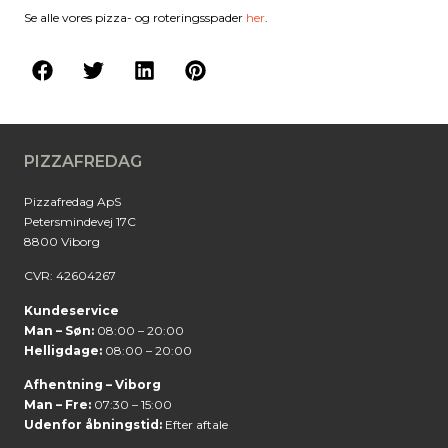
Se alle vores pizza- og roteringsspader
her
.
PIZZAFREDAG
Pizzafredag ApS
Petersmindevej 17C
8800 Viborg
CVR: 42604267
Kundeservice
Man – Søn:
08:00 – 20:00
Helligdage:
08:00 – 20:00
Afhentning – Viborg
Man – Fre:
07:30 – 15:00
Udenfor åbningstid:
Efter aftale