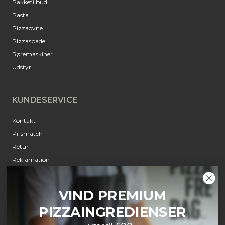
Pakketilbud
Pasta
Pizzaovne
Pizzaspade
Røremaskiner
Udstyr
KUNDESERVICE
Kontakt
Prismatch
Retur
Reklamation
Annulleringsanmodning
Om Pizzafredag
VIND PREMIUM
PIZZAINGREDIENSER
INFORMATION