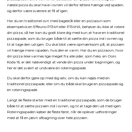
næste pizza du skal have i ovnen vil derfor lettere hænge ved spaden,
og derfor være sværere at få af igen.
Har du en traditionel ovn med bagestål eller en pizzaovn som
eksempelvis en Effeuno P134H eller P134HA, behøver du ikke at rotere
din pizza, så her kan du godt klare dig med kun at have en traditionel
pizzaspade, som du bruger både til at sætte din pizza ind i ovnen og
til at tage den ud igen. Du skal blot være opmærksom på, at pizzaen
vil hænge mere i spaden, hvis den er varm. Har du en pizzaovn, hvor
din pizza ikke varmes lige meget fra alle sider, som f.eks. en Ooni
Koda 16, er det nødvendigt at vende din pizza under bagningen, og
her er det svært at undvære en roteringsspade.
Du skal derfor gøre op med dig selv, om du kan nøjes med en
traditionel pizzaspade, eller om du både skal bruge en pizzaspade og
en roteringsspade.
Langt de fleste starter med en traditionel pizzaspade, som de bruger
både til at sætte pizzaen ind i ovnen, og til at tage den ud med igen.
Roteringsspaden køber de fleste først, når de oplever udfordringer
med at få en jævn afbagning over hele pizzaen.