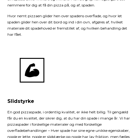
nemmere for dig at få din pizza på, og af, spaden.
Hvor nemt pizzaen glider hen over spadens overflade, og hvor let
spaden glider hen over dit bord og ind i din ovn, afgøres af, hvilket
materiale dit spadehoved er fremstillet af, og hvilken behandling det
har fået.
Slidstyrke
En god pizzaspade, i ordentlig kvalitet, er ikke helt billig. Til gengæld
får du en kvalitet, der sikrer dig, at du har din spade i mange år. Vi har
pizzaspader i forskellige materialer og med forskellige
overfladebehandlinger – Hver spade har sine egne unikke egenskaber,
nogle er lette, nogle er slidstærke og nogle har lav friktion, men fælles