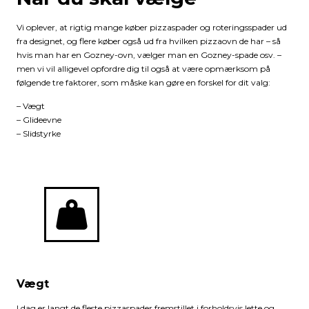
Vi oplever, at rigtig mange køber pizzaspader og roteringsspader ud
fra designet, og flere køber også ud fra hvilken pizzaovn de har – så
hvis man har en Gozney-ovn, vælger man en Gozney-spade osv. –
men vi vil alligevel opfordre dig til også at være opmærksom på
følgende tre faktorer, som måske kan gøre en forskel for dit valg:
– Vægt
– Glideevne
– Slidstyrke
Vægt
I dag er langt de fleste pizzaspader fremstillet i forholdsvis lette og