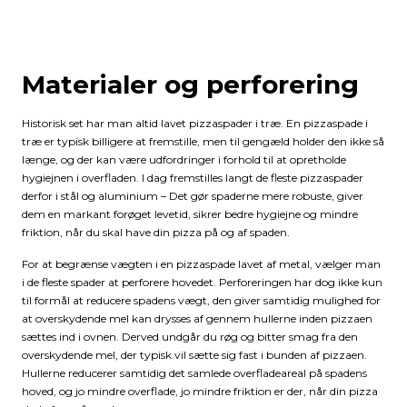
Materialer og perforering
Historisk set har man altid lavet pizzaspader i træ. En pizzaspade i
træ er typisk billigere at fremstille, men til gengæld holder den ikke så
længe, og der kan være udfordringer i forhold til at opretholde
hygiejnen i overfladen. I dag fremstilles langt de fleste pizzaspader
derfor i stål og aluminium – Det gør spaderne mere robuste, giver
dem en markant forøget levetid, sikrer bedre hygiejne og mindre
friktion, når du skal have din pizza på og af spaden.
For at begrænse vægten i en pizzaspade lavet af metal, vælger man
i de fleste spader at perforere hovedet. Perforeringen har dog ikke kun
til formål at reducere spadens vægt, den giver samtidig mulighed for
at overskydende mel kan drysses af gennem hullerne inden pizzaen
sættes ind i ovnen. Derved undgår du røg og bitter smag fra den
overskydende mel, der typisk vil sætte sig fast i bunden af pizzaen.
Hullerne reducerer samtidig det samlede overfladeareal på spadens
hoved, og jo mindre overflade, jo mindre friktion er der, når din pizza