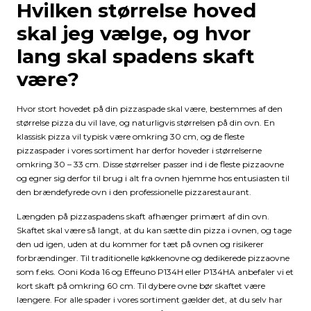
Hvilken størrelse hoved
skal jeg vælge, og hvor
lang skal spadens skaft
være?
Hvor stort hovedet på din pizzaspade skal være, bestemmes af den
størrelse pizza du vil lave, og naturligvis størrelsen på din ovn. En
klassisk pizza vil typisk være omkring 30 cm, og de fleste
pizzaspader i vores sortiment har derfor hoveder i størrelserne
omkring 30 – 33 cm. Disse størrelser passer ind i de fleste pizzaovne
og egner sig derfor til brug i alt fra ovnen hjemme hos entusiasten til
den brændefyrede ovn i den professionelle pizzarestaurant.
Længden på pizzaspadens skaft afhænger primært af din ovn.
Skaftet skal være så langt, at du kan sætte din pizza i ovnen, og tage
den ud igen, uden at du kommer for tæt på ovnen og risikerer
forbrændinger. Til traditionelle køkkenovne og dedikerede pizzaovne
som f.eks. Ooni Koda 16 og Effeuno P134H eller P134HA anbefaler vi et
kort skaft på omkring 60 cm. Til dybere ovne bør skaftet være
længere. For alle spader i vores sortiment gælder det, at du selv har